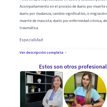
Acompañamiento en el proceso de duelo por muerte de 
duelo por mudanza, cambio significativo, o migración 
muerte de mascota; duelo por enfermedad crónica, deg
traumática.
Especialidad
Soy Marisol, psicóloga con ocho años de experiencia en 
Ver descripción completa
cuidados paliativos y en el acompañamiento del duelo
aspectos de atención hospitalaria; y magister en el ár
Estos son otros profesiona
Aptitudes
la atención psicológica especializada en cuidados pali
comprensión y la experticia clínica para prevenir la a
complicado.