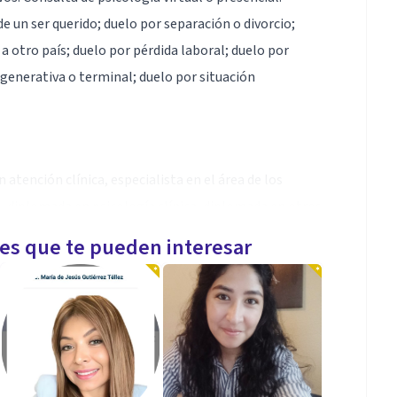
un ser querido; duelo por separación o divorcio;
a otro país; duelo por pérdida laboral; duelo por
enerativa o terminal; duelo por situación
atención clínica, especialista en el área de los
, diplomada en psicología clínica, diplomada en otros
ea social.
les que te pueden interesar
ativos y en duelo se caracteriza por la empatía, la
parición de trastornos emocionales y el duelo