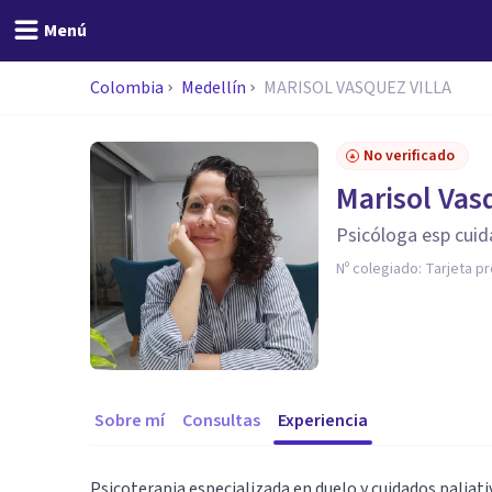
Menú
Colombia
Medellín
MARISOL VASQUEZ VILLA
No verificado
Marisol Vas
Psicóloga esp cuid
Nº colegiado:
Tarjeta p
Sobre mí
Consultas
Experiencia
Psicoterapia especializada en duelo y cuidados paliativ