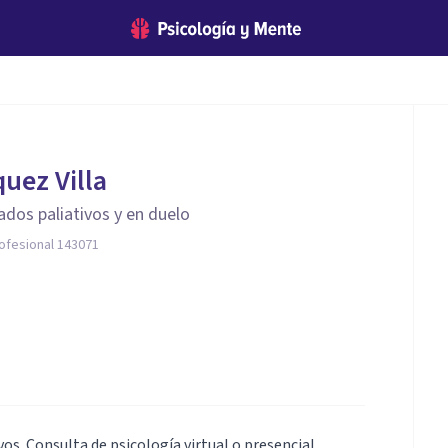
quez Villa
ados paliativos y en duelo
rofesional 143071
os. Consulta de psicología virtual o presencial.