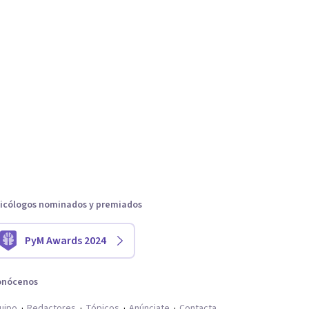
icólogos nominados y premiados
PyM Awards 2024
onócenos
uipo
Redactores
Tópicos
Anúnciate
Contacta