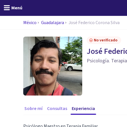
Menú
México
Guadalajara
José Federico Corona Silva
No verificado
José Federi
Psicología. Terapia
Sobre mí
Consultas
Experiencia
Psicólogo Maestro en Terapia Familiar.