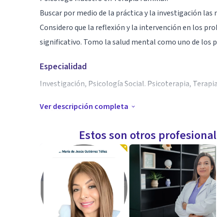
Buscar por medio de la práctica y la investigación las
Considero que la reflexión y la intervención en los p
significativo. Tomo la salud mental como uno de los 
Especialidad
Investigación, Psicología Social. Psicoterapia, Terapia
Ver descripción completa
Aptitudes
En mi labor como profesional de la psicología busco 
Estos son otros profesiona
los grupos y la cultura en la salud mental. De la mism
determinantes sociales de la salud mental, las persona
sobre sus propias vida de una forma que les lleve al bi