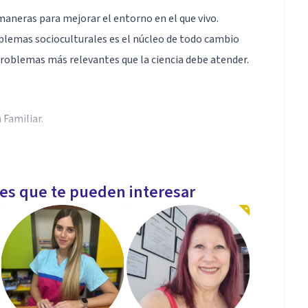
 maneras para mejorar el entorno en el que vivo.
roblemas socioculturales es el núcleo de todo cambio
problemas más relevantes que la ciencia debe atender.
 Familiar.
aumentar la comprensión sobre el papel de los otros,
les que te pueden interesar
a forma, busco que a partir del conocimiento de estos
s con las que trabajo tengan la posibilidad de elegir
enestar.