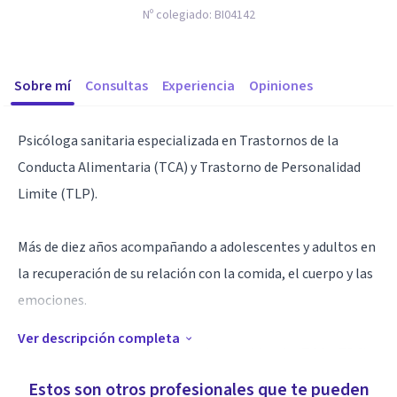
Nº colegiado:
BI04142
Sobre mí
Consultas
Experiencia
Opiniones
Psicóloga sanitaria especializada en Trastornos de la
Conducta Alimentaria (TCA) y Trastorno de Personalidad
Limite (TLP).
Más de diez años acompañando a adolescentes y adultos en
la recuperación de su relación con la comida, el cuerpo y las
emociones.
Ver descripción completa
Trabajo desde un enfoque basado en evidencia (TCC y TDC),
integrando autocompasión, flexibilidad y una perspectiva
Estos son otros profesionales que te pueden