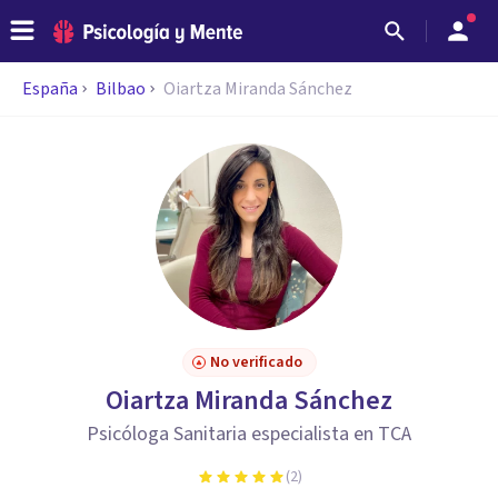
España
Bilbao
Oiartza Miranda Sánchez
No verificado
Oiartza Miranda Sánchez
Psicóloga Sanitaria especialista en TCA
(
2
)