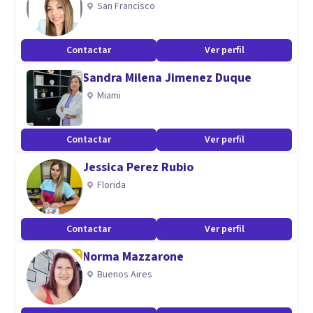
San Francisco
Escuchar
Preguntar
Contactar
Ver perfil
Aptitudes
Sandra Milena Jimenez Duque
Miami
Soy muy intuitiva
Genero confianza
Soy honesta
Contactar
Ver perfil
Jessica Perez Rubio
Florida
Contactar
Ver perfil
Norma Mazzarone
Buenos Aires