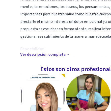
mente, las emociones, los deseos, los pensamientos, l
importantes para nuestra salud como nuestro cuerpo
prestarle el mismo interés a un dolor emocional y a un
propuesta es escuchar en forma atenta, realizar inter
gestionar ese sufrimiento de la manera mas adecuada
Especialidad
Ver descripción completa
Tengo experiencia en atencion clinica en consultorio 
emocional.
Estos son otros profesiona
Atencion a niños, adolescentes y adultos.
Aptitudes
Una mirada integral, humanizada y considerando las n