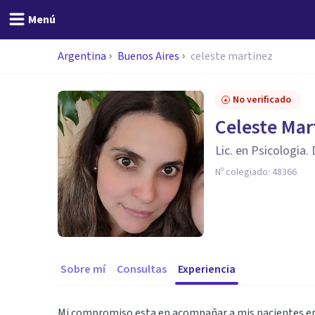
Menú
Argentina
Buenos Aires
celeste martinez
No verificado
Celeste Mar
Lic. en Psicologia.
Nº colegiado:
48366
Sobre mí
Consultas
Experiencia
Mi compromiso esta en acompañar a mis pacientes en 