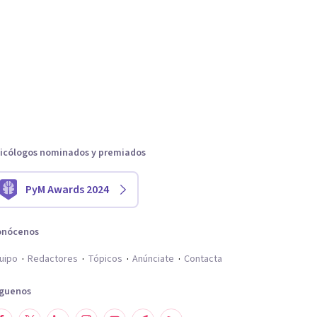
icólogos nominados y premiados
PyM Awards 2024
onócenos
uipo
Redactores
Tópicos
Anúnciate
Contacta
íguenos