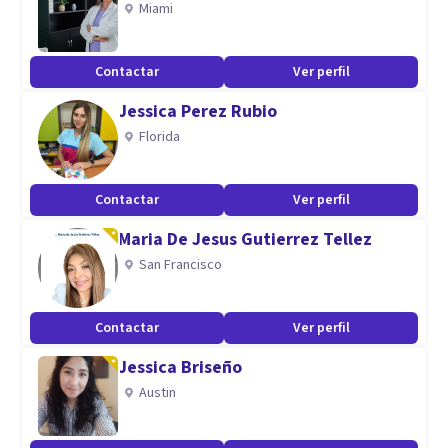
Miami
discapacidad intelectual y problemas de aprendizaje.
Terapia en adultos y familiar. TOC, TAG, Esquizofrenia,
Contactar
Ver perfil
ansiedad, trastorno bipolar, TDAH, TDA, depresión, fobias,
Jessica Perez Rubio
psicosis, adicciones…
Florida
Aptitudes
Más de 15 años de experiencia. Experiencia en atención
Contactar
Ver perfil
precoz. Licenciada en Psicología y psicopedagogía. Máster
Maria De Jesus Gutierrez Tellez
en intervención terapéutica. Más de 13 años gestionando y
San Francisco
dirigiendo centro multidisciplinar.
Contactar
Ver perfil
Jessica Briseño
Austin