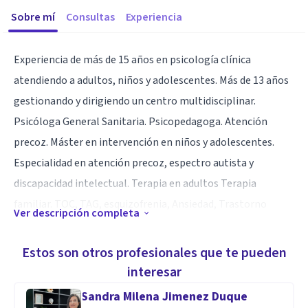
Sobre mí
Consultas
Experiencia
Experiencia de más de 15 años en psicología clínica
atendiendo a adultos, niños y adolescentes. Más de 13 años
gestionando y dirigiendo un centro multidisciplinar.
Psicóloga General Sanitaria. Psicopedagoga. Atención
precoz. Máster en intervención en niños y adolescentes.
Especialidad en atención precoz, espectro autista y
discapacidad intelectual. Terapia en adultos Terapia
familiar. TOC, TAG, esquizofrenia, Ansiedad, Trastorno
Ver descripción completa
Bipolar, TDAH, TDA, depresión, fobias, Psicosis,
Adicciones…
Estos son otros profesionales que te pueden
interesar
Especialidad
Sandra Milena Jimenez Duque
Especialidad en Atención precoz, espectro autista,