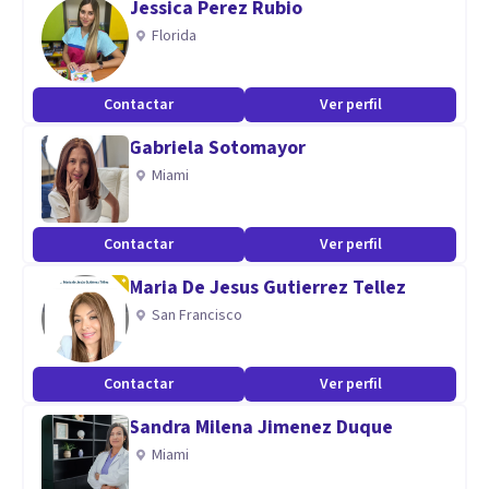
Jessica Perez Rubio
humanista) y Técnicas de Intervención Psicoterapéuticas en
Florida
Pareja y Familia.
Contactar
Ver perfil
Aptitudes
Gabriela Sotomayor
Comunicación asertiva
Miami
escucha activa
empático
social
Contactar
Ver perfil
establecer vínculos sanos
Maria De Jesus Gutierrez Tellez
curioso por seguir aprendiendo.
San Francisco
Contactar
Ver perfil
Sandra Milena Jimenez Duque
Miami