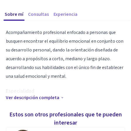
Sobre mí
Consultas
Experiencia
Acompañamiento profesional enfocado a personas que
busquen encontrar el equilibrio emocional en conjunto con
su desarrollo personal, dando la orientación diseñada de
acuerdo a propósitos a corto, mediano y largo plazo.
desarrollando sus habilidades con el único fin de establecer
una salud emocional y mental.
Especialidad
Ver descripción completa
Cuento con la formación en Psicología Social,
capacitándome en la practica clínica; con diplomado en
Estos son otros profesionales que te pueden
Introducción a la Psicología Integrativa, Técnicas de
interesar
Intervención Psicoterapeutitas ( con enfoque sistémico y