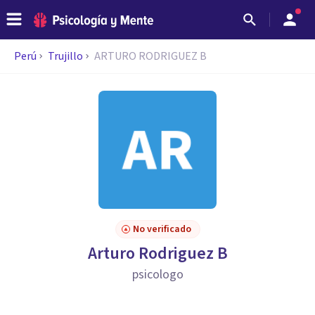
Perú
Trujillo
ARTURO RODRIGUEZ B
No verificado
Arturo Rodriguez B
psicologo