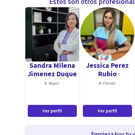
Estos son otros profesiona
Sandra Milena
Jessica Perez
Jimenez Duque
Rubio
Miami
Florida
Ver perfil
Ver perfil
Empieza hoy tu v