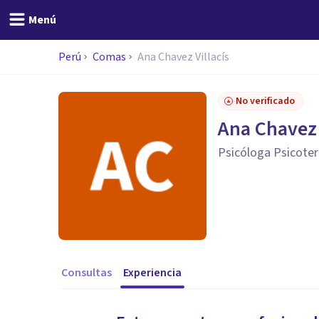
Menú
Perú
Comas
Ana Chavez Villacís
No verificado
Ana Chavez 
Psicóloga Psicote
Consultas
Experiencia