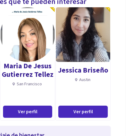
les que te pueden interesar
Maria De Jesus
Jessica Briseño
Gutierrez Tellez
Austin
San Francisco
Ver perfil
Ver perfil
iaje de bienestar