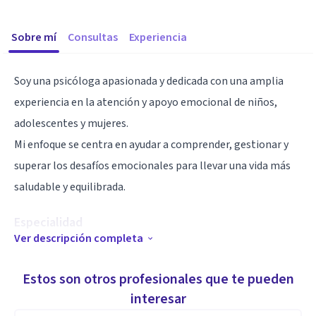
Sobre mí
Consultas
Experiencia
Soy una psicóloga apasionada y dedicada con una amplia
experiencia en la atención y apoyo emocional de niños,
adolescentes y mujeres.
Mi enfoque se centra en ayudar a comprender, gestionar y
superar los desafíos emocionales para llevar una vida más
saludable y equilibrada.
Especialidad
Ver descripción completa
Mis servicios:
-Sesiones individuales: Encaminadas a la Gestión
Estos son otros profesionales que te pueden
Emocional, el autoconocimiento y el crecimiento personal.
interesar
identificación de las Heridas de infancia, tipos de apegos,