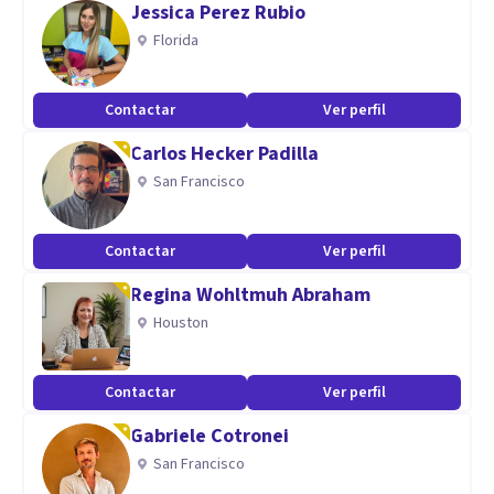
Jessica Perez Rubio
creencias limitantes.
Florida
-Programa PNL4Kids: Dirigido a niños de 6 a 12 años,
enfocándonos en temas clave como: Autoestima,
Contactar
Ver perfil
Creatividad, valores, liderazgo, emociones, proyecto de
Carlos Hecker Padilla
vida, de manera grupal e individual.
San Francisco
-Talleres Grupales de Emociones: Dirigidos a grupos de
mujeres y grupos de hombres
Contactar
Ver perfil
-Actividades dirigidas a grupos/equipos de trabajo:
Liderazgo, trabajo en equipo, negociación, corporalidad,
Regina Wohltmuh Abraham
emociones, motivación, entre otros.
Houston
Contactar
Ver perfil
Gabriele Cotronei
San Francisco