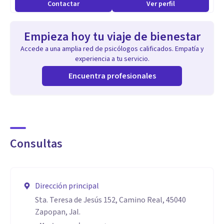
existe dentro de ti, y si estás aquí es porque tu interior te
Contactar
Ver perfil
está llamando a sanar.
Empieza hoy tu viaje de bienestar
Especialidad
Accede a una amplia red de psicólogos calificados. Empatía y
Licenciada en psicología clínica y de la salud
experiencia a tu servicio.
Maestra en psicología de la salud
Encuentra profesionales
Especialista en psicotraumatología y somatización
Enfoque con perspectiva de género
Consultas
Dirección principal
Sta. Teresa de Jesús 152, Camino Real, 45040
Zapopan, Jal.