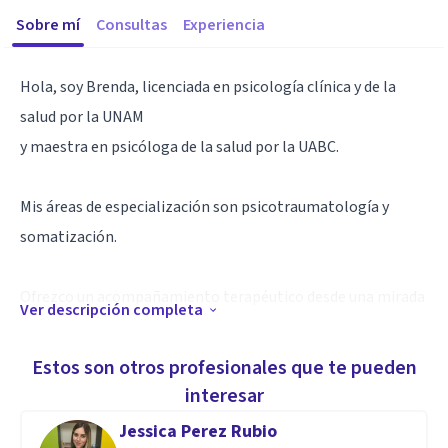
Sobre mí
Consultas
Experiencia
Hola, soy Brenda, licenciada en psicología clínica y de la
salud por la UNAM
y maestra en psicóloga de la salud por la UABC.
Mis áreas de especialización son psicotraumatología y
somatización.
Ofrezco un acompañamiento terapéutico desde una mirada
Ver descripción completa
integral, compasiva y humana que abarca no sólo la parte
racional y consciente, sino que también toma en cuenta su
Estos son otros profesionales que te pueden
dimensión interior y subconsciente.
interesar
Jessica Perez Rubio
Lo hago desde un vínculo terapéutico en el que puedas