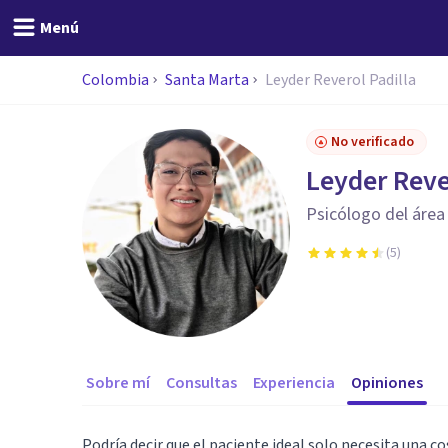
Menú
Colombia
Santa Marta
Leyder Reverol Padilla
No verificado
Leyder Reve
Psicólogo del área 
(
5
)
Sobre mí
Consultas
Experiencia
Opiniones
Podría decir que el paciente ideal solo necesita una cos