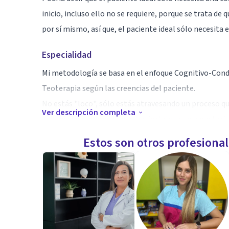
inicio, incluso ello no se requiere, porque se trata de 
por sí mismo, así que, el paciente ideal sólo necesita
Especialidad
Mi metodología se basa en el enfoque Cognitivo-Cond
Teoterapia según las creencias del paciente.
No estás "loco", sólo estás atravesando un proceso q
Ver descripción completa
debilidades saldrán a flote tus fortalezas que poster
proceso para hacerlo efectivo.
Estos son otros profesiona
Aptitudes
Mi experiencia interviniendo en casos de alta y baja 
permite una aplicación objetiva de mis métodos en pr
integral.