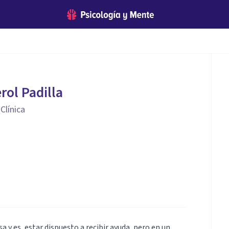
rol Padilla
Clínica
a y es, estar dispuesto a recibir ayuda, pero en un