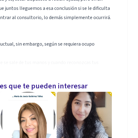
que juntos lleguemos a esa conclusión si se le dificulta
 entrar al consultorio, lo demás simplemente ocurrirá.
uctual, sin embargo, según se requiera ocupo
ue se sale de tus manos y cuando reconozcas tus
iormente te catapultarán y quiero guiarte en ese
les que te pueden interesar
complejidad en adultos, adolescentes y niños me
ocura de lograr las metas terapéuticas de forma