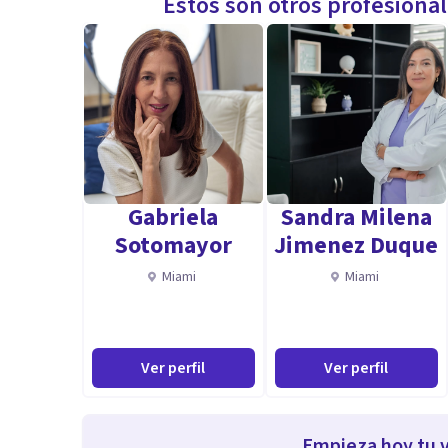
Estos son otros profesiona
Gabriela
Sandra Milena
Sotomayor
Jimenez Duque
Miami
Miami
Ver perfil
Ver perfil
Empieza hoy tu v