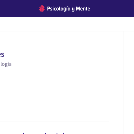
es
ología