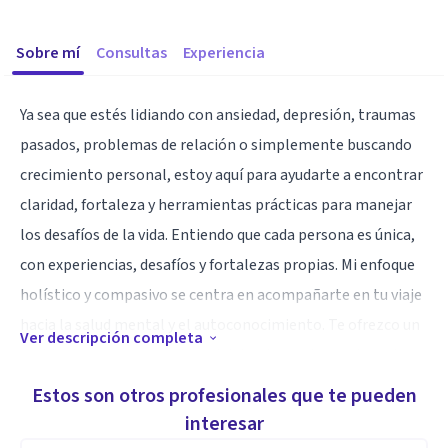
Sobre mí
Consultas
Experiencia
Ya sea que estés lidiando con ansiedad, depresión, traumas
pasados, problemas de relación o simplemente buscando
crecimiento personal, estoy aquí para ayudarte a encontrar
claridad, fortaleza y ​​herramientas prácticas para manejar
los desafíos de la vida. Entiendo que cada persona es única,
con experiencias, desafíos y fortalezas propias. Mi enfoque
holístico y compasivo se centra en acompañarte en tu viaje
hacia la salud mental y el autoconocimiento. Te ofrezco un
Ver descripción completa
ambiente seguro y confidencial donde puedes explorar tus
pensamientos, emociones y comportamientos.
Estos son otros profesionales que te pueden
interesar
Soy Psicóloga clínica y docente universitara dedicada a un