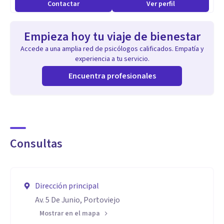
Contactar
Ver perfil
AIHCE EN BARCELONA-ESPAÑA.
MAGISTER EN PSICOLOGÍA, CON MENCIÓN
Empieza hoy tu viaje de bienestar
EN PSICOTERAPIA.
Accede a una amplia red de psicólogos calificados. Empatía y
experiencia a tu servicio.
Aptitudes
Encuentra profesionales
Considero la formación continuada un elemento
imprescindible para poder ofrecer a las personas
tratamientos más actualizados en salud mental. Por este
motivo asisto habitualmente a cursos, jornadas y
Consultas
congresos nacionales e internacionales dentro de mi
especialidad.
Dirección principal
Av. 5 De Junio, Portoviejo
Mostrar en el mapa