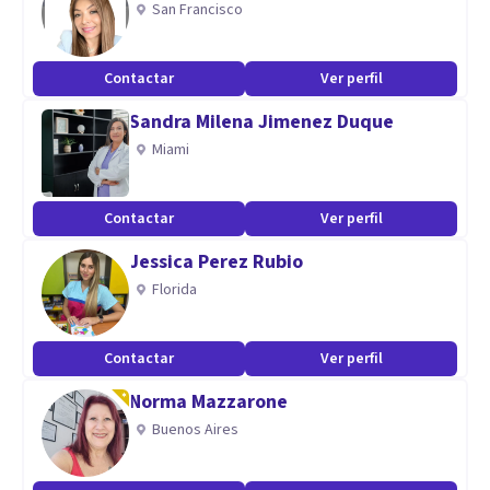
San Francisco
Actualmente formo parte del equipo del Dr Lopez Rosetti
en Medicina del Estrés, también me encuentro
Contactar
Ver perfil
especializando en Psiconeuroinmunoendocrinologia.
Sandra Milena Jimenez Duque
Miami
Contactar
Ver perfil
Jessica Perez Rubio
Florida
Contactar
Ver perfil
Norma Mazzarone
Buenos Aires