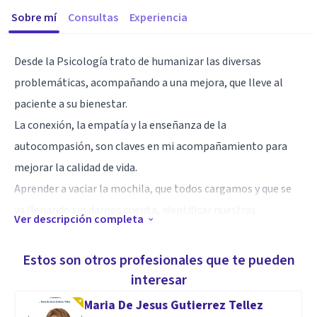
Sobre mí
Consultas
Experiencia
Desde la Psicología trato de humanizar las diversas
problemáticas, acompañando a una mejora, que lleve al
paciente a su bienestar.
La conexión, la empatía y la enseñanza de la
autocompasión, son claves en mi acompañamiento para
mejorar la calidad de vida.
Aprender a vaciar la mochila, que todos cargamos y que se
va llenando sin darnos cuenta, identificar nuestras
Ver descripción completa
emociones y tomar consciencia, aprender a tolerarlas y a
trabajarlas, es parte de este objetivo junto con mis
Estos son otros profesionales que te pueden
pacientes
interesar
Maria De Jesus Gutierrez Tellez
Especialidad