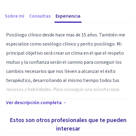
Sobre mí
Consultas
Experiencia
Psicólogo clínico desde hace mas de 15 años. También me
especialice como sexólogo clínico y perito psicólogo. Mi
principal objetivo será crear un clima en el que el respeto
mutuo y la confianza serán el camino para conseguir los
cambios necesarios que nos lleven a alcanzar el éxito
terapéutico, desarrollando al mismo tiempo todos tus
recursos y habilidades. Para conseguir una psicoterapia
efectiva, mi orientación es integradora, utilizando técnicas
Ver descripción completa
de diferentes corrientes. Tanto en terapias online, como en
terapias presenciales, respeto estrictamente el mismo
Estos son otros profesionales que te pueden
encuadre, y ética profesional.
interesar