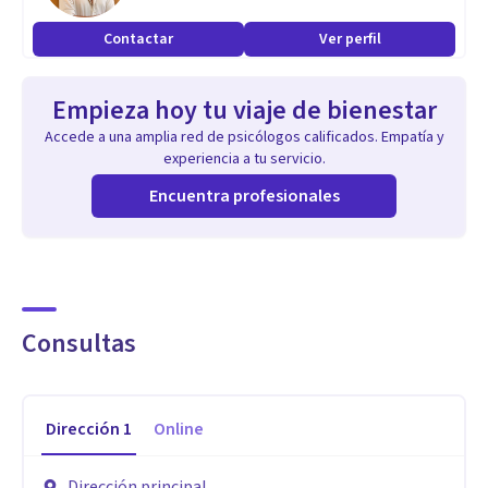
Duelo
Contactar
Ver perfil
Trastorno obsesivo-compulsivo (TOC)
Terapia relacional
Empieza hoy tu viaje de bienestar
Autoestima
Accede a una amplia red de psicólogos calificados. Empatía y
Abuso sexual
experiencia a tu servicio.
Adicción al sexo
Encuentra profesionales
Insomnio y trastornos del sueño
Terapia de pareja
Pruebas y evaluación
Trauma y TEPT
Consultas
Salud mental
LGBT+
Dirección
1
Online
Aptitudes
Integridad
Dirección principal