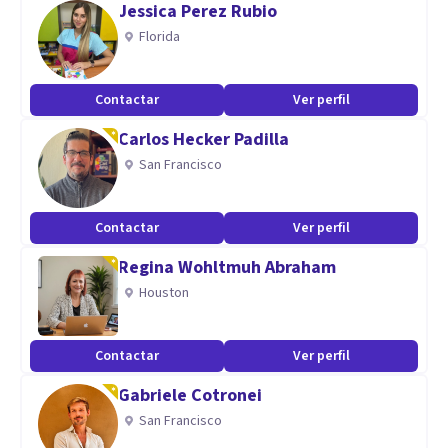
Jessica Perez Rubio
Especialidad
Florida
Especialidades principales
Sexología clínica
Contactar
Ver perfil
Psicología Clínica
Carlos Hecker Padilla
Ansiedad
San Francisco
Estrés
Depresión
Contactar
Ver perfil
Apego
Perito psicólogo
Regina Wohltmuh Abraham
Houston
Problemas
Codependencia
Contactar
Ver perfil
Divorcio
Gabriele Cotronei
Violencia intrafamiliar y de género
San Francisco
Conflictos familiares