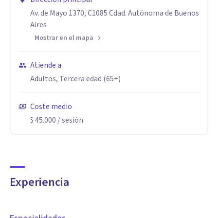
Resolución de problemas
Av. de Mayo 1370, C1085 Cdad. Autónoma de Buenos
Aires
Formación y desarrollo profesional continuo
Mostrar en el mapa
Escucha activa
Creatividad
Atiende a
Comunicación
Adultos, Tercera edad (65+)
Compromiso
Coste medio
$ 45.000
/ sesión
Experiencia