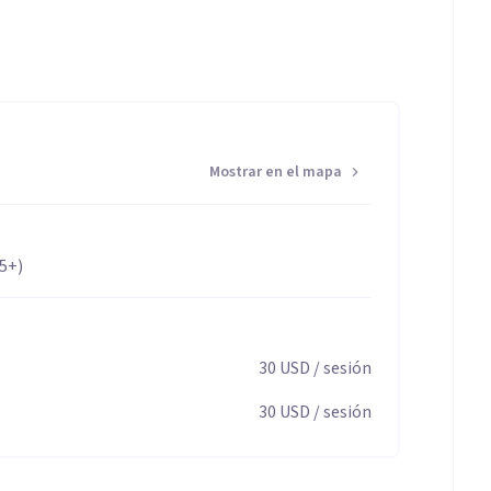
 donde cada persona pueda comprender sus emociones,
 significativos en su bienestar psicológico.
Mostrar en el mapa
65+)
30
USD
/ sesión
30
USD
/ sesión