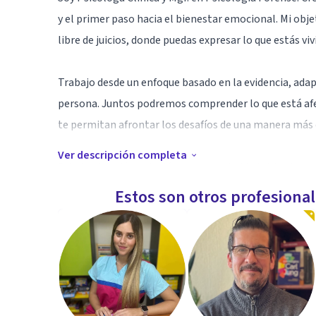
y el primer paso hacia el bienestar emocional. Mi obje
libre de juicios, donde puedas expresar lo que estás 
Trabajo desde un enfoque basado en la evidencia, adap
persona. Juntos podremos comprender lo que está afe
te permitan afrontar los desafíos de una manera más e
Ver descripción completa
Brindo atención psicológica en modalidad virtual pa
como:
Estos son otros profesiona
• Ansiedad y estrés.
• Depresión.
• Autoestima.
• Regulación emocional.
• Dependencia emocional y relaciones interpersonales