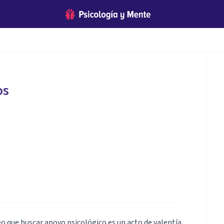
os
eo que buscar apoyo psicológico es un acto de valentía