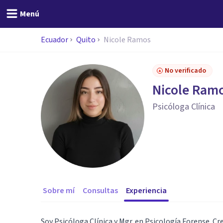
Menú
Ecuador
Quito
Nicole Ramos
No verificado
Nicole Ram
Psicóloga Clínica
Sobre mí
Consultas
Experiencia
Soy Psicóloga Clínica y Mgr. en Psicología Forense. Cr