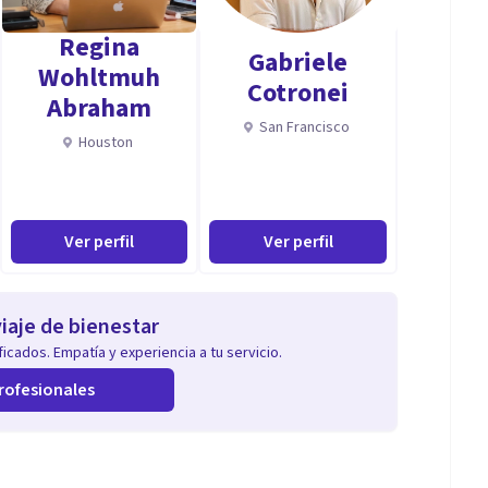
Regina
Gabriele
Wohltmuh
Cotronei
Abraham
San Francisco
ica y cercana, respetando siempre el ritmo y las
Houston
re si la terapia es adecuada para ti, estaré encantada
Ver perfil
Ver perfil
iaje de bienestar
agnóstico e intervención psicológica en adolescentes y
icados. Empatía y experiencia a tu servicio.
ia, integrando herramientas cognitivo-conductuales y
rofesionales
cultades emocionales, autoestima, procesos de duelo,
ién tengo experiencia en la elaboración de informes
nterdisciplinario.