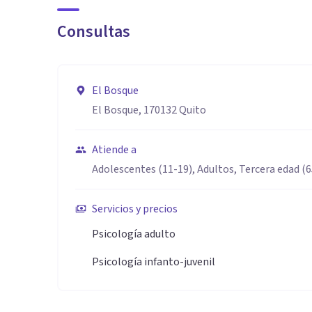
Consultas
Mi objetivo es brindar un espacio seguro y empático
fortalecer sus recursos personales y construir cambios
El Bosque
El Bosque, 170132 Quito
Atiende a
Adolescentes (11-19), Adultos, Tercera edad (
Servicios y precios
Psicología adulto
Psicología infanto-juvenil