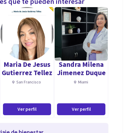
les que te pueden interesar
Maria De Jesus
Sandra Milena
Gutierrez Tellez
Jimenez Duque
San Francisco
Miami
Ver perfil
Ver perfil
iaje de bienestar