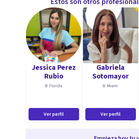
Estos son otros profesiona
Jessica Perez
Gabriela
Rubio
Sotomayor
Florida
Miami
Ver perfil
Ver perfil
Empieza hoy tu v