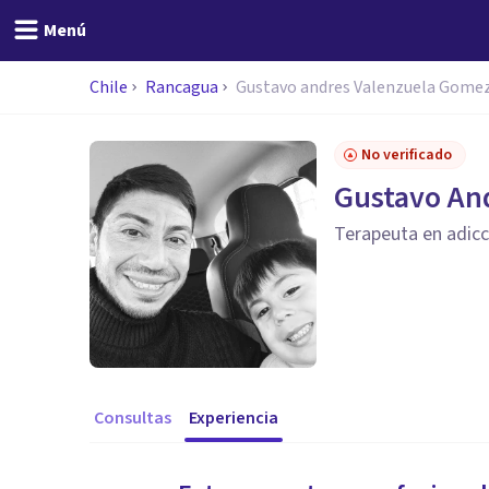
Menú
Chile
Rancagua
Gustavo andres Valenzuela Gome
No verificado
Gustavo An
Terapeuta en adic
Consultas
Experiencia