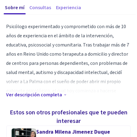
Sobre mí
Consultas
Experiencia
Psicólogo experimentado y comprometido con más de 10
años de experiencia en el ámbito de la intervención,
educativa, psicosocial y comunitaria. Tras trabajar más de 7
años en Reino Unido como terapeuta a domicilio y director
de centros para personas dependientes, con problemas de
salud mental, autismo y discapacidad intelectual, decidí
volver a La Palma con el sueño de poder abrir mi propio
gabinete psicológico, el cual hoy comienza a hacerse
Ver descripción completa
realidad.
Estos son otros profesionales que te pueden
Actualmente, la atención psicológica que realizo es tanto
interesar
presencial como a domicilio y online, y entre los servicios
Sandra Milena Jimenez Duque
que ofrezco destaco: La intervención familiar, de pareja e