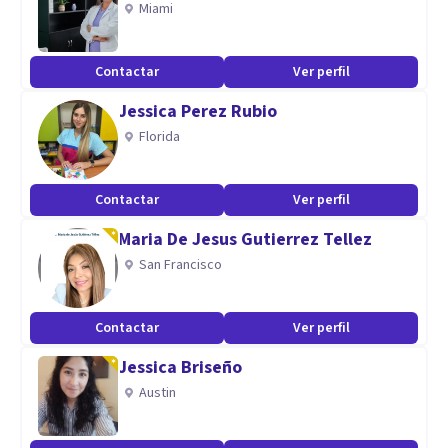
Miami
individual (niños/as, adolescentes y adultos), pérdidas y
duelo, trauma, adicciones, enfermedades crónicas y raras,
Contactar
Ver perfil
intervención social y comunitaria, intervención en crisis,
Jessica Perez Rubio
catástrofes y emergencias, situaciones de violencia y
Florida
violencia de género, atención centrada en la persona,
atención a personas dependientes, con autismo y diversidad
Contactar
Ver perfil
funcional.
Maria De Jesus Gutierrez Tellez
Especialidad
San Francisco
TERAPIA NARRATIVA INDIVIDUAL
Contactar
Ver perfil
TERAPIA NARRATIVA FAMILIAR
Jessica Briseño
Austin
TERAPIA NARRATIVA DE PAREJA