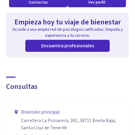
Contactar
Ver perfil
TERAPIA NARRATIVA CON NIÑOS Y ADOLESCENTES
Empieza hoy tu viaje de bienestar
SUPERVISIÓN Y GESTIÓN DE CASOS
Accede a una amplia red de psicólogos calificados. Empatía y
experiencia a tu servicio.
TERAPIA NARRATIVA COMUNITARIA
Encuentra profesionales
CHARLAS, TALLERES Y FORMACIÓN
PERITAJE FORENSE
Consultas
Aptitudes
A través del diálogo colaborativo, el psicólogo y la persona,
Dirección principal
descubrirán cómo el problema que le trajo a consulta se
Carretera La Polvacera, 241, 38711 Breña Baja,
instaló con tanta fuerza; cuáles son las estrategias que
Santa Cruz de Tenerife
utiliza el problema para dominar gran parte de su vida, para