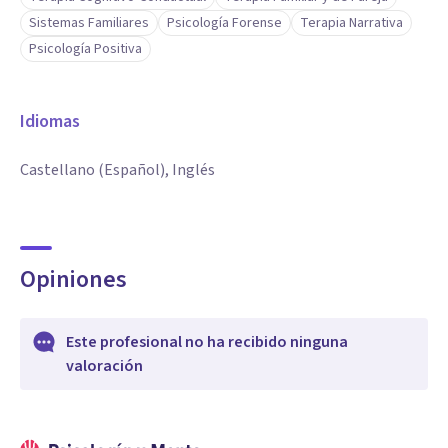
Sistemas Familiares
Psicología Forense
Terapia Narrativa
Evaluación de Programas
Psicología Positiva
Formador de Formadores
Intervención en Adicciones
Intervención Afectivo Sexual
Idiomas
Necesidades Educativas Especiales
Castellano (Español), Inglés
Peritaje Forense
Psicoterapia Breve y Couseling
Técnicas de relajación
Terapia Cognitivo-Coductual
Opiniones
Terapia de Aceptación y Compromiso
Terapia Afirmativa para personas LGBTIQ
Este profesional no ha recibido ninguna
Terapia Narrativa
valoración