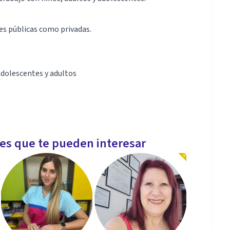
s públicas como privadas.
 adolescentes y adultos
procesos individuales y grupales
 de armas
les que te pueden interesar
l trabajo-Recursos Humanos (reclutamiento, selección