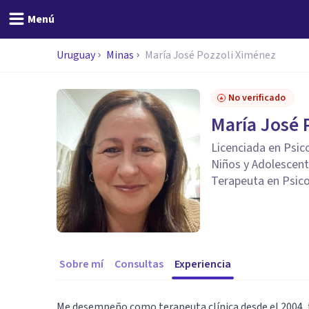
Menú
Uruguay
Minas
María José Pozzoli Ximénez
No verificado
María José 
Licenciada en Psico
Niños y Adolescent
Terapeuta en Psic
Sobre mí
Consultas
Experiencia
Me desempeño como terapeuta clínica desde el 2004, t