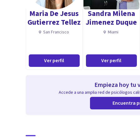
Escucha activa
Maria De Jesus
Sandra Milena
Inteligencia emocional
Gutierrez Tellez
Jimenez Duque
Sensibilidad social
San Francisco
Miami
Capacidad de análisis
Vocación de servicio
Habilidades de comunicación
Ver perfil
Ver perfil
Flexibilidad y apertura mental
Paciencia
Organización
Empieza hoy tu v
Atención al detalle
Accede a una amplia red de psicólogos calif
Habilidades digitales
Encuentra p