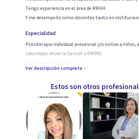
Tengo experiencia en el área de RRHH.
Y me desempeño como docentes tanto en institucione
Especialidad
Psicoterapia individual presencial y/o online a niños,
(abordajes desde la Gestalt y EMDR)
Orientación Vocacional
Ver descripción completa
Orientación Educativo Laboral (FOEL), orientación en 
Evaluación para libreta de conducir, porte y tenencia
Estos son otros profesiona
Psicodiagnósticos
Espacialista en Psicología de las organizaciones y e
de personal y gestión de RRHH, entre otros)
Aptitudes
Empatía