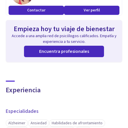
(Terapias de Tercera Generación).
Contactar
Ver perfil
Aptitudes
Empieza hoy tu viaje de bienestar
Agradecida de ejercer mi trabajo desde la vocación y de
Accede a una amplia red de psicólogos calificados. Empatía y
todos/as los/as pacientes y compañeros/as que me han
experiencia a tu servicio.
ayudan cada día a crecer y a reaprender.
Encuentra profesionales
Experiencia
Especialidades
Alzheimer
Ansiedad
Habilidades de afrontamiento