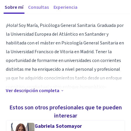
Sobre mí
Consultas
Experiencia
¡Hola! Soy María, Psicóloga General Sanitaria. Graduada por
la Universidad Europea del Atlántico en Santander y
habilitada con el máster en Psicología General Sanitaria en
la Universidad Francisco de Vitoria en Madrid. Tener la
oportunidad de formarme en universidades con corrientes
distintas me ha enriquecido a nivel personal y profesional
ya que he adquirido conocimientos tanto desde un enfoque
cognitivo-conductual y otro enfoque humanístico-
Ver descripción completa
gestáltico. Esta formación en diferentes ámbitos me ha
dado la oportunidad de trabajar en un enfoque integrativo y,
Estos son otros profesionales que te pueden
así, poder adaptar el tipo de terapia a cada paciente y
interesar
hacerla más personalizada, aplicando la corriente que más
Gabriela Sotomayor
se adapte a sus necesidades.