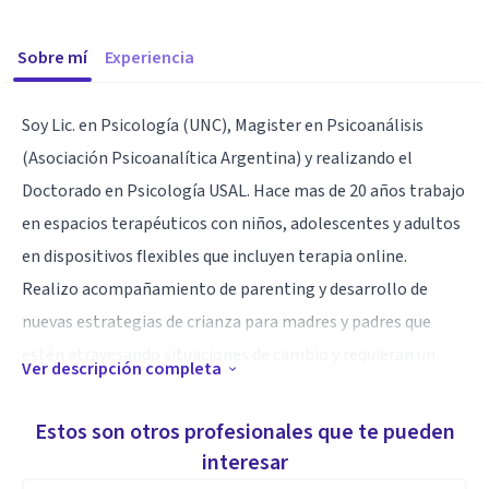
Sobre mí
Experiencia
Soy Lic. en Psicología (UNC), Magister en Psicoanálisis
(Asociación Psicoanalítica Argentina) y realizando el
Doctorado en Psicología USAL. Hace mas de 20 años trabajo
en espacios terapéuticos con niños, adolescentes y adultos
en dispositivos flexibles que incluyen terapia online.
Realizo acompañamiento de parenting y desarrollo de
nuevas estrategias de crianza para madres y padres que
estén atravesando situaciones de cambio y requieran un
Ver descripción completa
espacio para pensarse tanto en sus funciones parentales
como en la la compleja labor de conformación de familia.
Estos son otros profesionales que te pueden
interesar
La terapia se construye como un espacio personal para