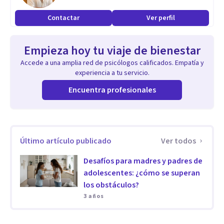
sobre el final de la escolaridad.
Contactar
Ver perfil
Estos abordajes terapéuticos los realizo tanto con el niño
y/o adolescente, como con sus madres y/o padres
Empieza hoy tu viaje de bienestar
sosteniendo la continua construcción del vínculo familiar.
Accede a una amplia red de psicólogos calificados. Empatía y
experiencia a tu servicio.
Aptitudes
Encuentra profesionales
Calidez, escucha y contención con las principales
características de mis abordajes terapéuticos.
Último artículo publicado
Ver todos
Desafíos para madres y padres de
adolescentes: ¿cómo se superan
los obstáculos?
3 años