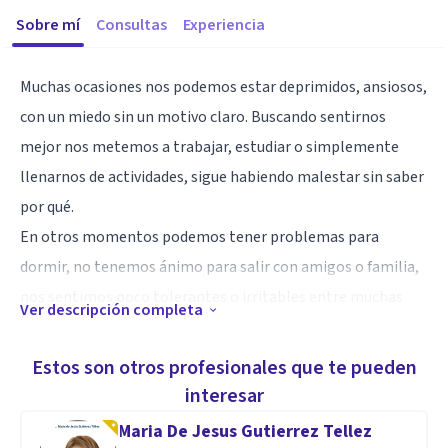
Sobre mí
Consultas
Experiencia
Muchas ocasiones nos podemos estar deprimidos, ansiosos,
con un miedo sin un motivo claro. Buscando sentirnos
mejor nos metemos a trabajar, estudiar o simplemente
llenarnos de actividades, sigue habiendo malestar sin saber
por qué.
En otros momentos podemos tener problemas para
dormir, no tenemos ánimo para salir con amigos o familia,
nos sentimos poco tolerantes o irritables entre muchas
Ver descripción completa
otras reacciones.
Esto nos indica que es momento de buscar ayuda.
Estos son otros profesionales que te pueden
Yo estoy para apoyarte a encontrar juntos soluciones, la
interesar
terapia cognitivo conductual es un trabajo que hacemos en
Maria De Jesus Gutierrez Tellez
conjunto para resolver los orígenes de estos y otros