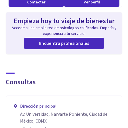
Contactar
Ver perfil
varios años.
Empieza hoy tu viaje de bienestar
Las personas que atiendo principalmente son adolescentes,
Accede a una amplia red de psicólogos calificados. Empatía y
adultos y adultos mayores, estos últimos como un grupo
experiencia a tu servicio.
especial que requerimos como sociedad revalorarlos,
Encuentra profesionales
cuidarlos y acompañarlos sin invalidarlos.
Aptitudes
Trabajar con adultos mayores a domicilio, hospital o
Consultas
centros de día, integrando la atención a familiares y
cuidadores.
Dirección principal
En el campo de las violencias trabajar con personas
Av. Universidad, Narvarte Poniente, Ciudad de
víctimas de violencia y de eventos traumáticos para
México, CDMX
construir un futuro basado en la dignidad y recuperar las