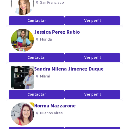
San Francisco
problemas.
Te invito a darnos la oportunidadcde trabajarlo juntos por
Contactar
Ver perfil
tu bienestar y el cuidado de tu dignidad, tu salud y tu
Jessica Perez Rubio
presente.
Florida
Especialidad
Contactar
Ver perfil
Soy un profesional especializado en trauma, depresión,
ansiedad, trastorno límite de la personalidad, bipolaridad,
Sandra Milena Jimenez Duque
suicidio, entre otros problemas en el campo clínico con
Miami
más de 30 años de experiencia.
También en el campo forense soy perito psicólogo y
Contactar
Ver perfil
psicólogo evaluador.
Norma Mazzarone
Buenos Aires
He trabajado como consejero de Estrés en incidentes
críticos del Sistema de las Naciones Unidas en México por