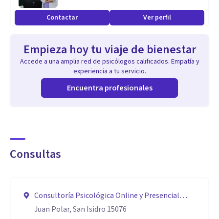
Conductual
Contactar
Ver perfil
Cuento con Formación Clínica en Terapia de Esquemas
Tengo entrenamiento oficial en Mindfulness y
Empieza hoy tu viaje de bienestar
Autocompasión
Accede a una amplia red de psicólogos calificados. Empatía y
experiencia a tu servicio.
Aptitudes
Encuentra profesionales
Creativa
Paciente
Flexible
Líder
Consultas
Perseverante
Responsable
Trabajo en equipo
Consultoría Psicológica Online y Presencial
(PREVIA RESERVA)
Juan Polar, San Isidro 15076