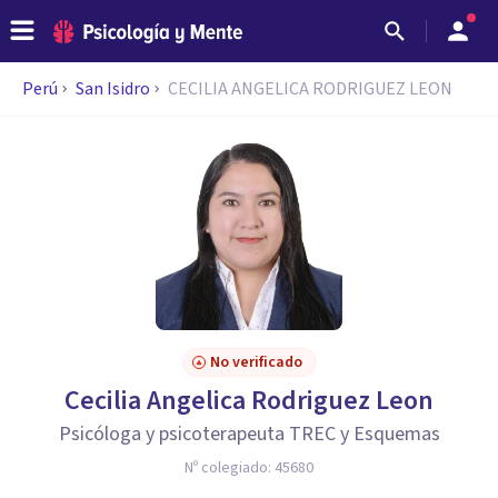
Perú
San Isidro
CECILIA ANGELICA RODRIGUEZ LEON
No verificado
Cecilia Angelica Rodriguez Leon
Psicóloga y psicoterapeuta TREC y Esquemas
Nº colegiado:
45680