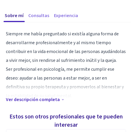
Sobre mí
Consultas
Experiencia
Siempre me había preguntado si existía alguna forma de
desarrollarme profesionalmente y al mismo tiempo
contribuir en la vida emocional de las personas ayudándolas
a vivir mejor, sin rendirse al sufrimiento inútil y la queja.
Ser profesional en psicología, me permite cumplir ese
deseo: ayudar a las personas a estar mejor, a ser en
definitiva su propio terapeuta y promoverlos al bienestar y
la estabilidad de su salud mental.
Ver descripción completa
No, no es sencillo ni fácil, es un proceso, solo para
atrevidos, solo para trabajadores apasionados, para quienes
Estos son otros profesionales que te pueden
desean ir contracorriente y aprender a hacerse cargo de su
interesar
vida y empezar a vivirla con plenitud. Aquí no hay magia, mi