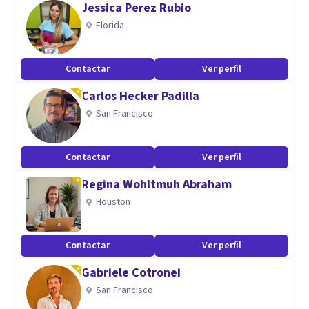
Jessica Perez Rubio
Aptitudes
Florida
Mis mejores aptitudes son mi compromiso, el amor por mi
trabajo y las ganas de ver mejorar a mis pacientes.
Contactar
Ver perfil
Carlos Hecker Padilla
San Francisco
Contactar
Ver perfil
Regina Wohltmuh Abraham
Houston
Contactar
Ver perfil
Gabriele Cotronei
San Francisco