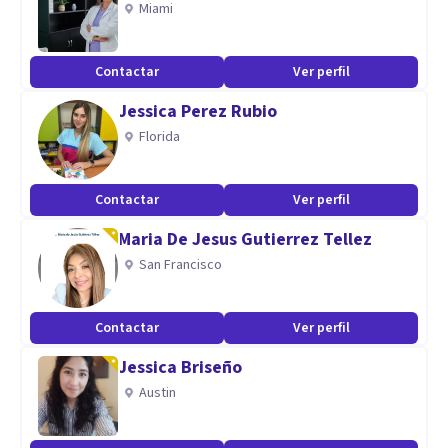
Miami
Pídeme una cita o llama para solicitarla.
Contactar
Ver perfil
Aptitudes
Jessica Perez Rubio
Siempre he empatizado con las personas y me ha salido de
Florida
manera natural ayudarlas. Mi sueño desde pequeña era ser
psicóloga.
Contactar
Ver perfil
Maria De Jesus Gutierrez Tellez
San Francisco
Contactar
Ver perfil
Jessica Briseño
Austin