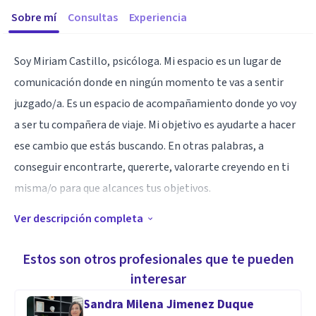
Sobre mí
Consultas
Experiencia
Soy Miriam Castillo, psicóloga. Mi espacio es un lugar de
comunicación donde en ningún momento te vas a sentir
juzgado/a. Es un espacio de acompañamiento donde yo voy
a ser tu compañera de viaje. Mi objetivo es ayudarte a hacer
ese cambio que estás buscando. En otras palabras, a
conseguir encontrarte, quererte, valorarte creyendo en ti
misma/o para que alcances tus objetivos.
Ver descripción completa
Especialidad
Si has llegado hasta aquí, es porque piensas que es el
Estos son otros profesionales que te pueden
momento de pedir ayuda. Sé que es difícil escoger a la
interesar
persona que te acompañe en este proceso. Si has llegado
Sandra Milena Jimenez Duque
hasta el final de estas líneas, ENCUÉNTRATE, es tu espacio.