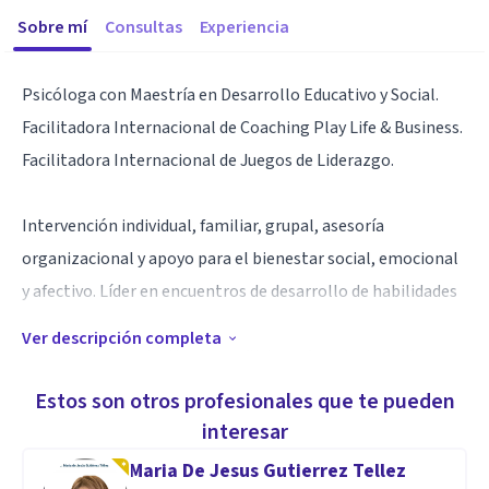
Sobre mí
Consultas
Experiencia
Psicóloga con Maestría en Desarrollo Educativo y Social.
Facilitadora Internacional de Coaching Play Life & Business.
Facilitadora Internacional de Juegos de Liderazgo.
Intervención individual, familiar, grupal, asesoría
organizacional y apoyo para el bienestar social, emocional
y afectivo. Líder en encuentros de desarrollo de habilidades
Ver descripción completa
para la vida, resolución de conflictos y fortalecimiento
individual y grupal desde el juego y el deporte. Mediadora de
Estos son otros profesionales que te pueden
Paz del programa La Paz se toma la Palabra del Banco de la
interesar
República. Autora del Libro “Hija de la Guerra".
Maria De Jesus Gutierrez Tellez