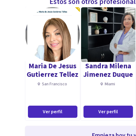
Estos son otros profesiona
Maria De Jesus
Sandra Milena
Gutierrez Tellez
Jimenez Duque
San Francisco
Miami
Ver perfil
Ver perfil
Empieza hoy tu v