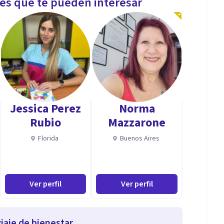
les que te pueden interesar
Jessica Perez
Norma
Rubio
Mazzarone
Florida
Buenos Aires
Ver perfil
Ver perfil
iaje de bienestar