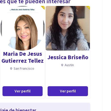
les que te pueden interesar
Maria De Jesus
Jessica Briseño
Gutierrez Tellez
Austin
San Francisco
Ver perfil
Ver perfil
iaje de bienestar