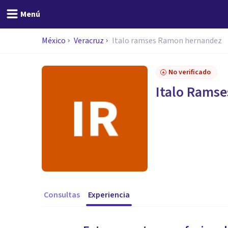
Menú
México
Veracruz
Italo ramses Ramon hernandez
No verificado
Italo Rams
Consultas
Experiencia