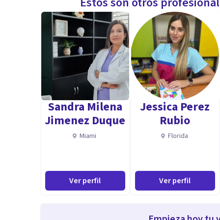
Estos son otros profesiona
Sandra Milena
Jessica Perez
Jimenez Duque
Rubio
Miami
Florida
Ver perfil
Ver perfil
Empieza hoy tu v