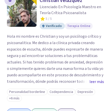
Christian Velázquez
Licenciado En Psicología Maestro en
Teoría Crítica Psicoanalista
5
/ 5
Verificado
Terapia Online
Hola mi nombre es Christian y soy un psicólogo crítico y
psicoanalitica. Me dedico a la clínica privada creando
espacios de escucha, dónde puedes expresarte de manera
segura y así encontrar soluciones a tus problemáticas
actuales. Si has tenido problemas de ansiedad, depresión
o simplemente quieres darle una nueva forma a tu vida yo
puedo acompañarte en este proceso de descubrimiento y
transformación, dónde podrás reconocer todo aquello
leer más
que te ha aqueja. Así que si buscas un espacio de compañía
Personalidad borderline
Codependencia
Depresión
seguro respetuoso y fraternal yo puedo acompañarte.
+6 más