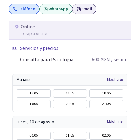
vida. Será un gusto acompañarte en este proceso. Quedo
Teléfono
WhatsApp
Email
atento para resolver cualquier duda y acordar una cita. Un
abrazo, Pedro Gilberto Lobato Cruz Psicólogo
Online
Terapia online
Servicios y precios
Consulta para Psicología
600
MXN
/ sesión
Mañana
Más horas
16:05
17:05
18:05
19:05
20:05
21:05
Lunes, 10 de agosto
Más horas
00:05
01:05
02:05