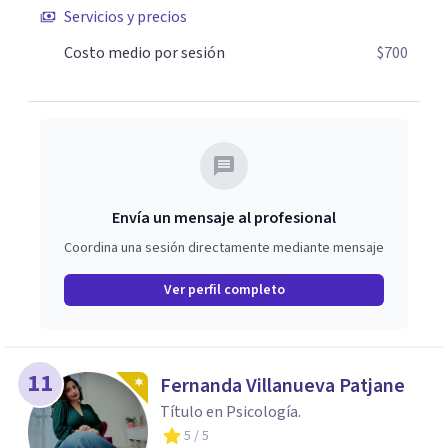
Servicios y precios
vida; pero también sé, que puedes manejar lo que sientes,
transformarlo y reinventarte. La ansiedad puede
Costo medio por sesión
$700
domarse, tú tienes la capacidad de decidir cómo vivir una
experiencia ¿Cómo es ser tú?
Envía un mensaje al profesional
Coordina una sesión directamente mediante mensaje
Ver perfil completo
11
Fernanda Villanueva Patjane
Título en Psicología.
5
/ 5