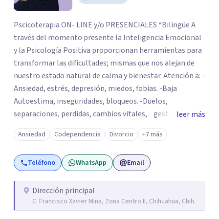
Pscicoterapia ON- LINE y/o PRESENCIALES *Bilingüe A
través del momento presente la Inteligencia Emocional
y la Psicología Positiva proporcionan herramientas para
transformar las dificultades; mismas que nos alejan de
nuestro estado natural de calma y bienestar. Atención a: -
Ansiedad, estrés, depresión, miedos, fobias. -Baja
Autoestima, inseguridades, bloqueos. -Duelos,
separaciones, perdidas, cambios vitales, gestión de
leer más
emociones, tristeza, ira, soledad. Si deseas resolver una
Ansiedad
Codependencia
Divorcio
+7 más
situación determinada o realizar cambios en tu vida, el
asesoramiento profesional será la clave para encontrar
Teléfono
WhatsApp
Email
las herramientas adecuadas para superar tanto la
dificultad actual como para las que se vayan presentando
a lo largo de tu vida. Realizar la correcta gestión de las
Dirección principal
C. Francisco Xavier Mina, Zona Centro II, Chihuahua, Chih.
mismas de manera consciente y sana evita que se queden
abiertas y sean el origen de malestares permanentes o