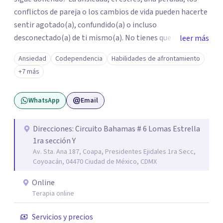
conflictos de pareja o los cambios de vida pueden hacerte
sentir agotado(a), confundido(a) o incluso
desconectado(a) de ti mismo(a). No tienes que enfrentar
leer más
este proceso en soledad. Te ofrezco un espacio seguro,
Ansiedad
Codependencia
Habilidades de afrontamiento
libre de juicios y basado en la empatía, el respeto y la
+7 más
confidencialidad, donde juntos comprenderemos qué está
ocurriendo y trabajaremos con herramientas respaldadas
WhatsApp
Email
por la evidencia para ayudarte a recuperar tu bienestar.
Acompaño a adolescentes (desde los 17 años), adultos y
parejas que desean superar la ansiedad, la depresión, el
Direcciones: Circuito Bahamas # 6 Lomas Estrella
1ra sección Y
estrés, los duelos, fortalecer su autoestima, establecer
Av. Sta. Ana 187, Coapa, Presidentes Ejidales 1ra Secc,
límites saludables, mejorar sus relaciones y afrontar los
Coyoacán, 04470 Ciudad de México, CDMX
desafíos de la vida con mayor seguridad y equilibrio. Será
un privilegio acompañarte en este camino hacia una vida
Online
con mayor bienestar y tranquilidad.
Terapia online
Servicios y precios