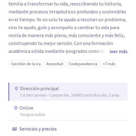
familia a transformar tu vida, reescribiendo tu historia,
mediante procesos terapéuticos profundos y sostenibles
en el tiempo. Yo no solo te ayudo a resolver un problema,
sino te ayudo, guío y acompaño a cambiar tu vida para
vivirla de manera más plena, más consciente y más feliz,
construyendo tu mejor versión. Con una formación
académica sólida mediante posgrados como terapeuta
leer más
breve, familiar e infantil, así como con respaldo
Gestión de la ira
Ansiedad
Codependencia
+7 más
profesional y experiencia clínica de más de 26 años y
personal te acompaño en el proceso con empatía
auténtica y comunicación clara y directa para darte
Dirección principal
seguridad emocional y una dirección firme de tu proceso
Cd del Carmen - Campeche, 24300 Santa Rosalía, Camp.
de cambio.
Online
Terapia online
Servicios y precios