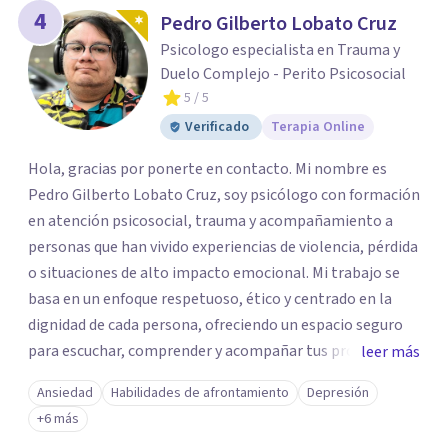
4
Pedro Gilberto Lobato Cruz
Psicologo especialista en Trauma y
Duelo Complejo - Perito Psicosocial
5
/ 5
Verificado
Terapia Online
Hola, gracias por ponerte en contacto. Mi nombre es
Pedro Gilberto Lobato Cruz, soy psicólogo con formación
en atención psicosocial, trauma y acompañamiento a
personas que han vivido experiencias de violencia, pérdida
o situaciones de alto impacto emocional. Mi trabajo se
basa en un enfoque respetuoso, ético y centrado en la
dignidad de cada persona, ofreciendo un espacio seguro
para escuchar, comprender y acompañar tus procesos
leer más
emocionales a tu propio ritmo. Creo firmemente en la
Ansiedad
Habilidades de afrontamiento
Depresión
importancia de construir juntos herramientas que
+6 más
fortalezcan el bienestar, la autonomía y el sentido de