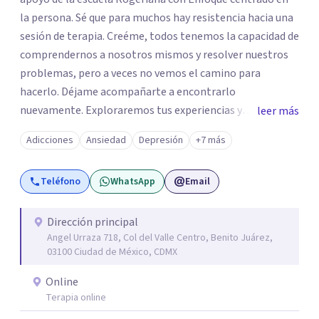
la persona. Sé que para muchos hay resistencia hacia una
sesión de terapia. Creéme, todos tenemos la capacidad de
comprendernos a nosotros mismos y resolver nuestros
problemas, pero a veces no vemos el camino para
hacerlo. Déjame acompañarte a encontrarlo
nuevamente. Exploraremos tus experiencias y
leer más
emociones; encontrar en la novedad otra forma de
Adicciones
Ansiedad
Depresión
+7 más
responder a ellas y enfrentarlas hoy es a lo que te invito.
Reinventarse es una opción. La relación que
Teléfono
WhatsApp
Email
construyamos tú y yo basada en la confianza, honestidad
y diálogo es lo que nos permitirá avanzar y sanar.
Aceptación y cambio a través de la empatía con nosotros
Dirección principal
Angel Urraza 718, Col del Valle Centro, Benito Juárez,
y el mundo. Un ambiente que no juzga, un lugar seguro
03100 Ciudad de México, CDMX
para hablar de aquello que nos resistimos a aceptar. Sé
del profundo vacío que deja la muerte de un ser querido o
Online
la pérdida de una mascota; lo devastador que es separarte
Terapia online
de quien amas o la frustración al perder un proyecto de