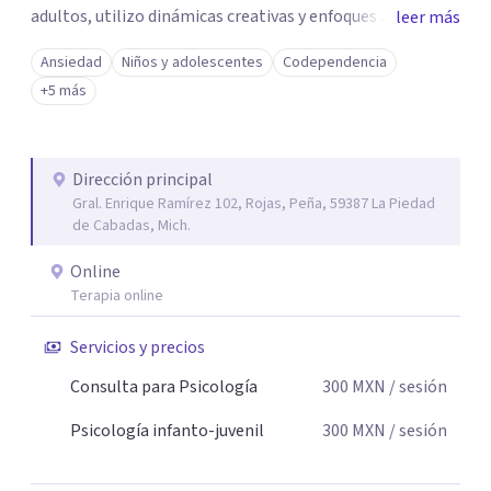
adultos, utilizo dinámicas creativas y enfoques adaptados
leer más
a tus necesidades específicas. Estoy aquí para escucharte
Ansiedad
Niños y adolescentes
Codependencia
y brindarte las herramientas necesarias para fortalecer
+5 más
tu paz mental.
Dirección principal
Gral. Enrique Ramírez 102, Rojas, Peña, 59387 La Piedad
de Cabadas, Mich.
Online
Terapia online
Servicios y precios
Consulta para Psicología
300
MXN
/ sesión
Psicología infanto-juvenil
300
MXN
/ sesión