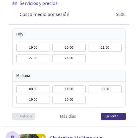
Servicios y precios
futuros conflictos. Inteligencia Emocional Fúa I.
Márquez Master en Inteligencia Emocional Universidad
Costo medio por sesión
$600
Internacional de La Rioja España
Hoy
19:00
20:00
21:00
22:00
23:00
Mañana
00:00
17:00
18:00
19:00
20:00
Más días
Anterior
Siguiente
8