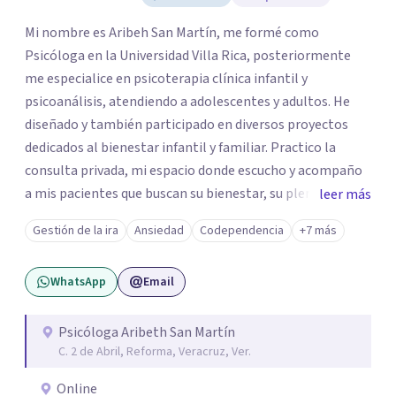
Mi nombre es Aribeh San Martín, me formé como
Psicóloga en la Universidad Villa Rica, posteriormente
me especialice en psicoterapia clínica infantil y
psicoanálisis, atendiendo a adolescentes y adultos. He
diseñado y también participado en diversos proyectos
dedicados al bienestar infantil y familiar. Practico la
consulta privada, mi espacio donde escucho y acompaño
a mis pacientes que buscan su bienestar, su plenitud y
leer más
crecimiento creativo, también a quienes desean su
Gestión de la ira
Ansiedad
Codependencia
+7 más
crecimiento profesional, emocional, afectivo y social, así
como aquellos que necesitan recuperarse de traumas de
WhatsApp
Email
su niñez o recientes y que desean reconstruirse en su
búsqueda de nuevos caminos hacia su completúd interna,
para sentirse mas confiados y con mas recursos
Psicóloga Aribeth San Martín
C. 2 de Abril, Reforma, Veracruz, Ver.
emocionales para construirse un entorno satisfactorio.
Es en la consulta privada donde trabajo en unión,
Online