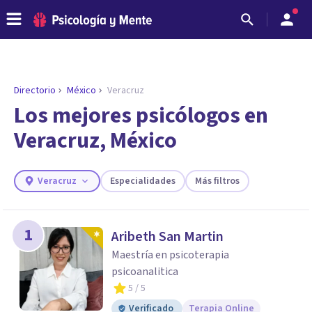
Directorio
México
Veracruz
ENCONTRAR MI TERAPEUTA
¿Necesitas ayuda para encontrar el
Los mejores psicólogos en
psicólogo adecuado?
Veracruz, México
Responde a unas breves preguntas y te ofreceremos
los profesionales que más se ajustan a tus
necesidades.
Veracruz
Especialidades
Más filtros
Responder cuestionario
1
Aribeth San Martin
Maestría en psicoterapia
psicoanalitica
5
/ 5
Verificado
Terapia Online