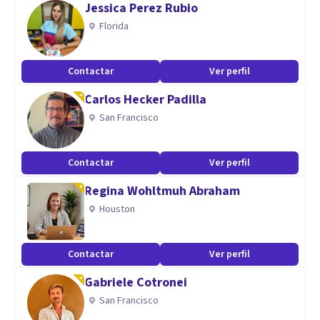
Jessica Perez Rubio
cuanto con más de quince años de experiencia trabajando
Florida
con adolescentes y sus familias en el ámbito de la justicia
juvenil en España.
Contactar
Ver perfil
Especialidad
Carlos Hecker Padilla
San Francisco
Psicología clínica , Prevención y tratamiento de las
Drogodependencias con el método de Mentoría Emocional
Contactar
Ver perfil
y Psiología My Young.
Regina Wohltmuh Abraham
Aptitudes
Houston
Resolutivo, conocedor de la metodología para abordar
problemas de adicciones y crisis emocionales.
Contactar
Ver perfil
Gabriele Cotronei
San Francisco