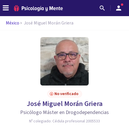
México
José Miguel Morán Griera
No verificado
José Miguel Morán Griera
Psicólogo Máster en Drogodependencias
Nº colegiado:
Cédula profesional 2005533