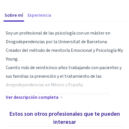
Sobre mí
Experiencia
Soy un profesional de las psicología con un máster en
Drogodependencias por la Universitat de Barcelona.
Creador del método de mentoría Emocional y Psicología My
Young.
Cuento más de veinticinco años trabajando con pacientes y
sus familias la prevención y el tratamiento de las
drogodependencias en México y España.
Ofrezco capacitaciones, cursos y talleres para padres,
Ver descripción completa
escuelas ,asociaciones y en general personas que se
encuentren en situación de crisis debido a alguna
Estos son otros profesionales que te pueden
problemática emocional ocasionada por el consumo de
interesar
sustancias o de actividades denominadas como adictivas.