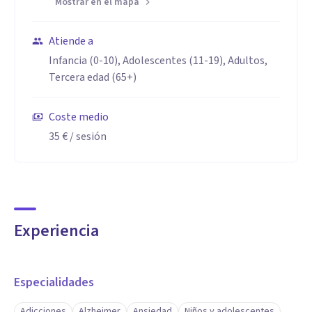
Mostrar en el mapa
Licenciada en Psicología Doctora en Psicología de la Salud
Atiende a
Psicóloga Colegiada AN10709 Promotora y Responsable
Infancia (0-10), Adolescentes (11-19), Adultos,
Tercera edad (65+)
del Centro de Psicología MAP Institute Atención
Psicológica Presencial y Online/Telefónica Psicología
Coste medio
infantojuvenil Psicología para adultos Psicología familiar y
35 €
/ sesión
de pareja
Experiencia
Especialidades
Adicciones
Alzheimer
Ansiedad
Niños y adolescentes