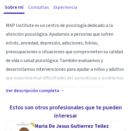
Sobre mí
Consultas
Experiencia
MAP Institute es un centro de psicología dedicado a la
atención psicológica. Ayudamos a personas que sufren
estrés, ansiedad, depresión, adicciones, fobias,
preocupaciones o situaciones que comprometen su calidad
de vida o salud psicológica. También evaluamos y
desarrollamos intervenciones para ayudar a niños y adultos
que experimentan dificultades del aprendizaje o problemas
relacionados con el ámbito escolar y el desarrollo. Y
Ver descripción completa
diseñamos programas de estimulación neuropsicológica
para ayudar a personas con necesidades especiales o
Estos son otros profesionales que te pueden
afecciones neurodegenerativas. En MAP Institute
interesar
ofrecemos una atención integral a la persona en las
Maria De Jesus Gutierrez Tellez
diferentes etapas de la vida. Desempeñamos no sólo una