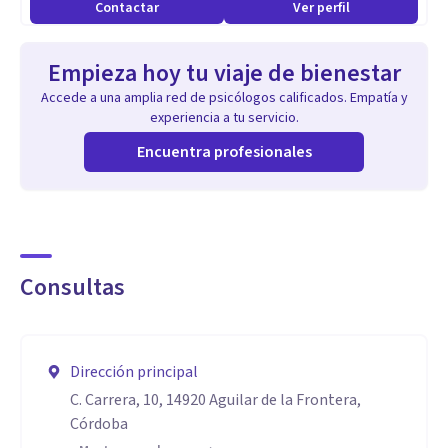
Contactar
Ver perfil
alimentaria (hábitos alimentarios, atracones, anorexia,
bulimia y otros). Dependencia, adicciones (a las nuevas
Empieza hoy tu viaje de bienestar
tecnologías, redes sociales, tabaco, alcohol u otras
Accede a una amplia red de psicólogos calificados. Empatía y
sustancias…). Acoso psicológico (bullying, mobbing…
experiencia a tu servicio.
otros). Déficit de atención con o sin hiperactividad (infantil
Encuentra profesionales
y en adultos). Dificultades del aprendizaje. Problemas
psicológicos o malestar psicoemocional y social asociado a
trastornos psiquiátricos. Malestar, sufrimiento y problemas
psicológicos asociados a enfermedades médicas
Consultas
(cardiovasculares, inmunitarias, oncológicas…etc).
Problemas psicológicos asociados a enfermedades
neurológicas y neurodegenerativas (…)
Dirección principal
C. Carrera, 10, 14920 Aguilar de la Frontera,
Aptitudes
Córdoba
Eloísa Ruiz Márquez