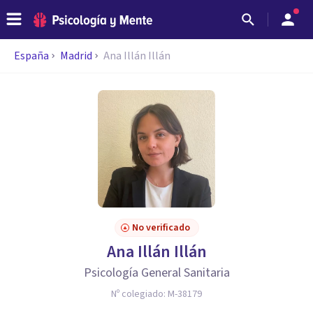
España
Madrid
Ana Illán Illán
No verificado
Ana Illán Illán
Psicología General Sanitaria
Nº colegiado:
M-38179