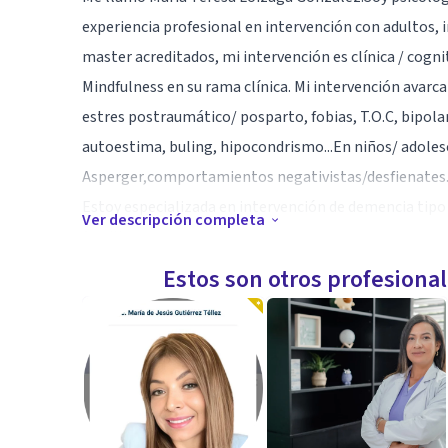
experiencia profesional en intervención con adultos, in
master acreditados, mi intervención es clínica / cogni
Mindfulness en su rama clínica. Mi intervención avarca 
estres postraumático/ posparto, fobias, T.O.C, bipolar
autoestima, buling, hipocondrismo...En niños/ adole
Asperger,comportamientos negativistas/desfienates..
Estoy especializada en intervención de demencia tipo
Ver descripción completa
familiar.
Mis sesiones son privadas y con compañia ( Sanitas ). 
Estos son otros profesiona
vocación, aportando a mis pacientes recursos y buena
resultados palpables. Quiero ayudarte , solo necesit
Mucho ánimo !!
Aptitudes
Quizás lo que me hace ser diferente a otros profesion