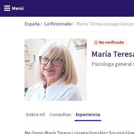
Menú
España
La Rinconada
María Teresa Loizaga Gonza
No verificado
María Teres
Psicologa general s
Sobre mí
Consultas
Experiencia
Me llamo María Teresa Loizaga González.Soy psicólog