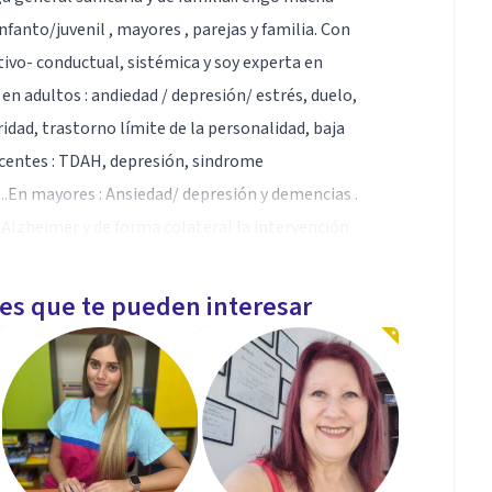
fanto/juvenil , mayores , parejas y familia. Con
tivo- conductual, sistémica y soy experta en
en adultos : andiedad / depresión/ estrés, duelo,
idad, trastorno límite de la personalidad, baja
scentes : TDAH, depresión, sindrome
.En mayores : Ansiedad/ depresión y demencias .
 Alzheimer y de forma colateral la intervención
Llevo ejerciendo más de 20 años con profesionalidad y
les que te pueden interesar
 gestión para resolver su estado emocional , con
o que contactes conmigo y empecemos a trabajarlo. ¡¡
ales de la psicologia, es que me implico mucho,