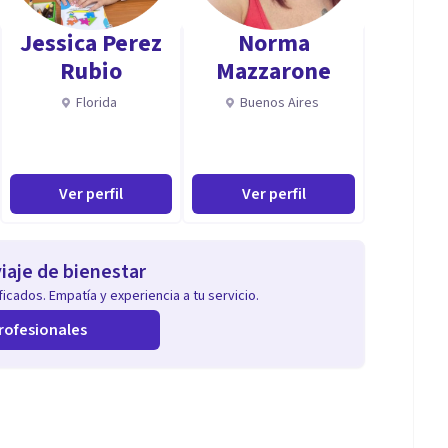
a persona y si nos hemos conocido , es por algo más
Jessica Perez
Norma
 conseguir que sea feliz.
Rubio
Mazzarone
Florida
Buenos Aires
Ver perfil
Ver perfil
iaje de bienestar
icados. Empatía y experiencia a tu servicio.
rofesionales