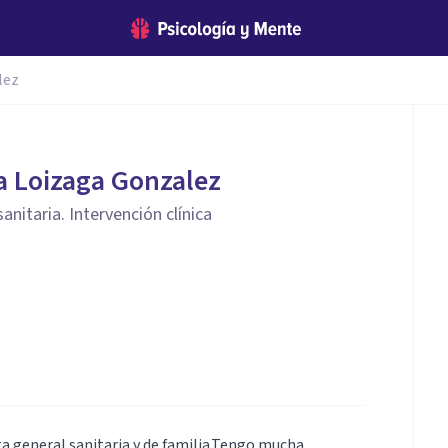
lez
a Loizaga Gonzalez
anitaria. Intervención clínica
a general sanitaria y de familia.Tengo mucha