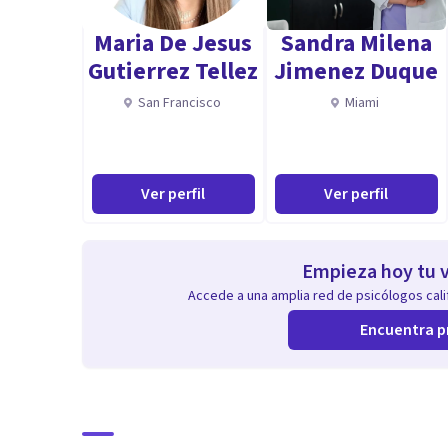
porque empatizo , pensando que tengo que ayudar a es
Maria De Jesus
Sandra Milena
que el tema profesional. Al entrar en su vida tengo que
Gutierrez Tellez
Jimenez Duque
San Francisco
Miami
Ver perfil
Ver perfil
Empieza hoy tu v
Accede a una amplia red de psicólogos calif
Encuentra p