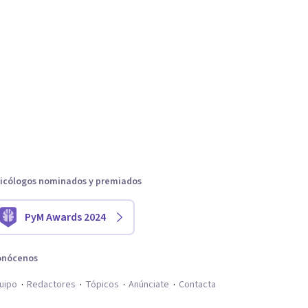
icólogos nominados y premiados
PyM Awards 2024
onócenos
uipo
Redactores
Tópicos
Anúnciate
Contacta