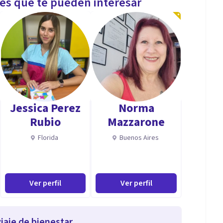
les que te pueden interesar
Jessica Perez
Norma
Rubio
Mazzarone
Florida
Buenos Aires
Ver perfil
Ver perfil
iaje de bienestar