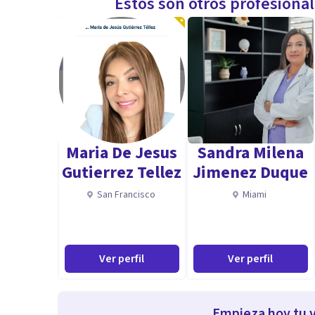
Estos son otros profesiona
Maria De Jesus
Sandra Milena
Gutierrez Tellez
Jimenez Duque
San Francisco
Miami
Ver perfil
Ver perfil
Empieza hoy tu v