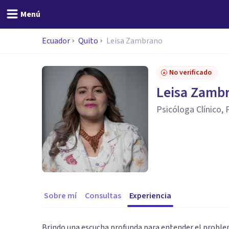
Menú
Ecuador
Quito
Leisa Zambrano
No verificado
Leisa Zamb
Psicóloga Clínico,
Sobre mí
Consultas
Experiencia
Brindo una escucha profunda para entender el problema