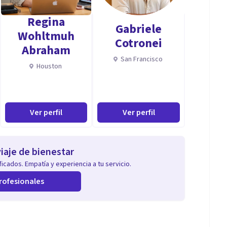
Regina
Gabriele
Wohltmuh
Cotronei
Abraham
San Francisco
Houston
Ver perfil
Ver perfil
iaje de bienestar
icados. Empatía y experiencia a tu servicio.
rofesionales