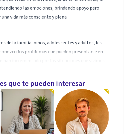
entendiendo las emociones, brindando apoyo pero
 una vida más consciente y plena.
 de la familia, niños, adolescentes y adultos, les
 conozco los problemas que pueden presentarse en
se han incrementado por las situaciones que vivimos
les que te pueden interesar
a encontrar una mejor forma de atravesar tu día a
 respuestas al torbellino que puede pasar por tu