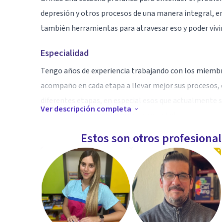
depresión y otros procesos de una manera integral, 
también herramientas para atravesar eso y poder vivir
Especialidad
Tengo años de experiencia trabajando con los miembros
acompaño en cada etapa a llevar mejor sus procesos,
diferentes etapas, en especial esos que actualmente 
Ver descripción completa
día a día como la depresión y la ansiedad.
Estos son otros profesiona
Aptitudes
Escucho detenidamente, para acompañarte y ayudarte 
día, para que conozcas más de ti y así poder descubrir
mente.