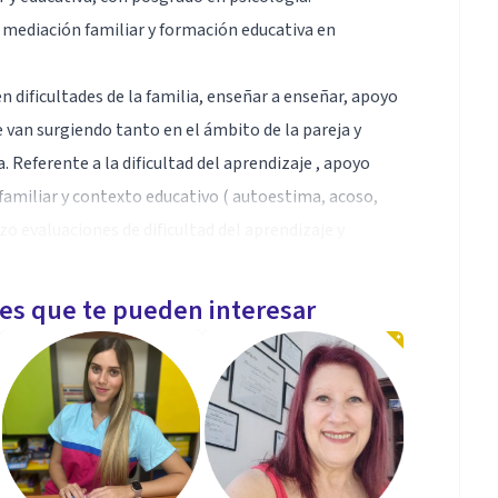
 mediación familiar y formación educativa en
 dificultades de la familia, enseñar a enseñar, apoyo
 van surgiendo tanto en el ámbito de la pareja y
. Referente a la dificultad del aprendizaje , apoyo
familiar y contexto educativo ( autoestima, acoso,
lizo evaluaciones de dificultad del aprendizaje y
s centradas en la persona aportándole recursos y
les que te pueden interesar
lia conviviente. Orientación familiar y personal. Doto
 personales, sociales e intrafamiliares.
uctas disruptivas familiares y personales,