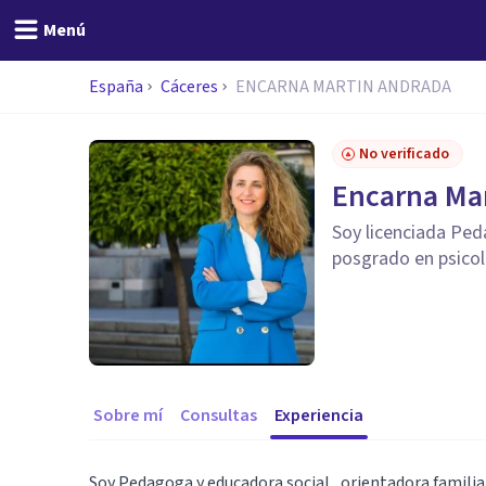
Menú
España
Cáceres
ENCARNA MARTIN ANDRADA
No verificado
Encarna Ma
Soy licenciada Ped
posgrado en psicol
Sobre mí
Consultas
Experiencia
Soy Pedagoga y educadora social , orientadora familia