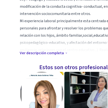
modificación de la conducta cognitiva- conductual, en
intervención sociocomunitaria entre otros.
Mi experiencia laboral principalmente esta centrada en
personales para afrontar y resolver los problemas que
relación con los hijos, ámbito familiar,social,educativa
psicopedagógico-educativo, y afectación del entorno 
resiliencia, relaciones con el centro educativo...). Rea
Ver descripción completa
conducta, marcando planes de revertir las situacione
herramientas para conseguir los objetivos deseados.
Estos son otros profesiona
Especialidad
Especialista en problemas familiares, de pareja y fami
de heramientas y mecanismos para mejorar habilidades
Especialista en mediación familiar, intervenir en cond