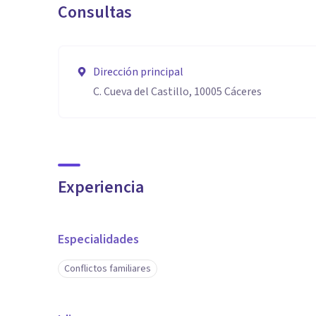
Consultas
Ser carismática en todas las facetas laborales y relac
activa, apoyo emocional, social y familiar desde una 
y proporcionar estabilidad ,equilibrio y felicidad.
Dirección principal
C. Cueva del Castillo, 10005 Cáceres
Experiencia
Especialidades
Conflictos familiares