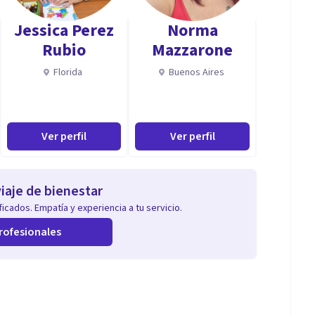
miliares existosos. Enseñar a desaprender y enseñar a
Jessica Perez
Norma
Rubio
Mazzarone
Florida
Buenos Aires
e y dificultad del aprendizaje. Intervención con los
oras en habilidades emocionales, habilidades sociales
ades holísticas.
Ver perfil
Ver perfil
 de género e intrafamiliar, aportando apoyo y recursos
iaje de bienestar
icados. Empatía y experiencia a tu servicio.
 soy una persona muy carismática, con habilidades
rofesionales
los valores y fundamentalmente la empatía y
 ello en continuo crecimiento.