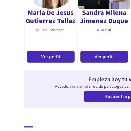
separaciones, divorcios y generar nuevos contextos fa
Maria De Jesus
Sandra Milena
aprender en entornos estables y seguros.
Gutierrez Tellez
Jimenez Duque
San Francisco
Miami
Especialista en educación, en evaluación del aprendizaj
alumnos en refuerzos personales y adquisición de mej
y habilidades personales, mejorando todas las habilid
Ver perfil
Ver perfil
Experta en maltrato a la infancia, bullying, violencia
para mejorar el día a día de la persona.
Empieza hoy tu v
Accede a una amplia red de psicólogos calif
Competencias: Más allá de la formación que me avala,
Encuentra p
comunicativas y sociales, le doy gran importancia a 
solidaridad, mi objetivo es hacer fácil lo difícil. Todo
Aptitudes