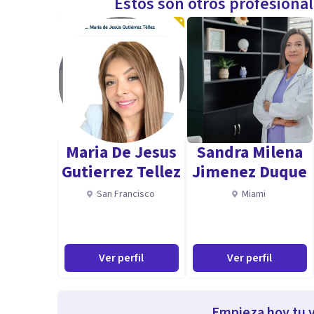
Estos son otros profesiona
Maria De Jesus
Sandra Milena
Gutierrez Tellez
Jimenez Duque
San Francisco
Miami
Ver perfil
Ver perfil
Empieza hoy tu v