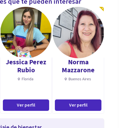
les que te pueden interesar
Jessica Perez
Norma
Rubio
Mazzarone
Florida
Buenos Aires
Ver perfil
Ver perfil
iaje de bienestar