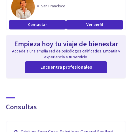
San Francisco
Especialidad
Practico una Psicoterapia Integrativa, para la que me he
Contactar
Ver perfil
formado durante 20 años de estudio y experiencia laboral en
distintos ámbitos, públicos y privados. Estoy especializada
Empieza hoy tu viaje de bienestar
en:
Accede a una amplia red de psicólogos calificados. Empatía y
- Experta en Terapia Familiar Sistémica
experiencia a tu servicio.
- Experta en Trauma y Apego
Encuentra profesionales
- Experta en intervención en violencia intrafamiliar,
conflictos y entornos psicosociales y forenses (Juzgados,
Centros de Menores, Red de Recursos de la Comunidad de
Madrid)
Consultas
- Experta en Psicología Clínica y Forense
Manejo de múltiples técnicas, adaptadas al paciente: