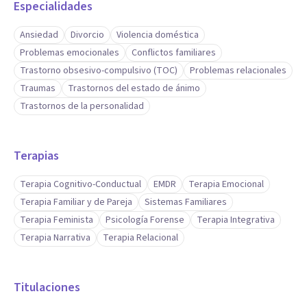
Especialidades
ritmo, atendiendo sus demandas y aportando la perspectiva
profesional más adecuada a cada un@.
Ansiedad
Divorcio
Violencia doméstica
Problemas emocionales
Conflictos familiares
Trastorno obsesivo-compulsivo (TOC)
Problemas relacionales
Traumas
Trastornos del estado de ánimo
Trastornos de la personalidad
Terapias
Terapia Cognitivo-Conductual
EMDR
Terapia Emocional
Terapia Familiar y de Pareja
Sistemas Familiares
Terapia Feminista
Psicología Forense
Terapia Integrativa
Terapia Narrativa
Terapia Relacional
Titulaciones