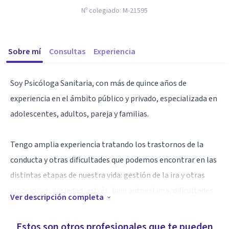
Nº colegiado:
M-21595
Sobre mí
Consultas
Experiencia
Soy Psicóloga Sanitaria, con más de quince años de
experiencia en el ámbito público y privado, especializada en
adolescentes, adultos, pareja y familias.
Tengo amplia experiencia tratando los trastornos de la
conducta y otras dificultades que podemos encontrar en las
distintas etapas de nuestra vida: gestión de la ira y otras
emociones, ansiedad, estrés, baja autoestima, dificultades
Ver descripción completa
relacionales y de habilidades sociales, fobias, obsesiones,
trastornos de la personalidad, consumo de sustancias,
Estos son otros profesionales que te pueden