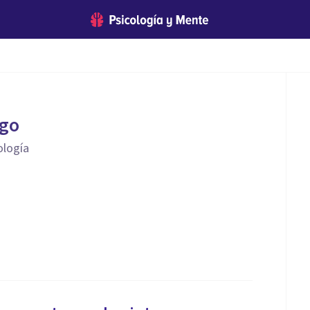
ego
ología