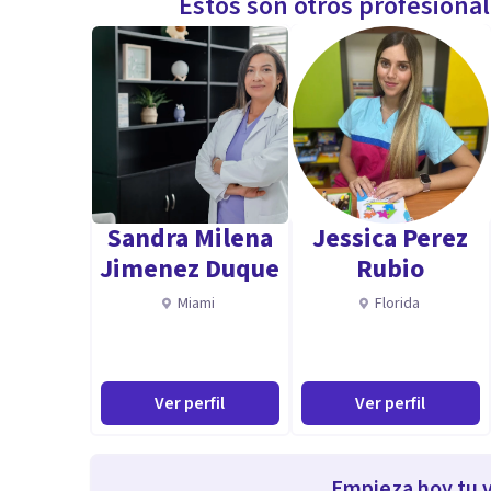
Estos son otros profesiona
Sandra Milena
Jessica Perez
Jimenez Duque
Rubio
Miami
Florida
Ver perfil
Ver perfil
Empieza hoy tu v