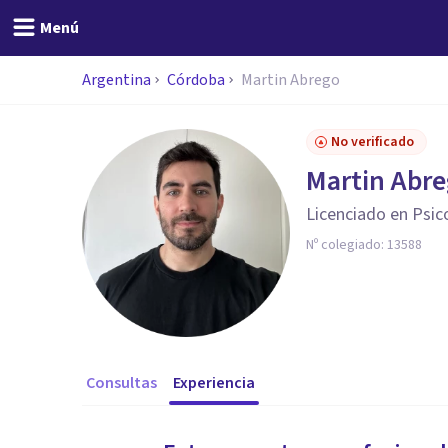
Menú
Argentina
Córdoba
Martin Abrego
No verificado
Martin Abr
Licenciado en Psic
Nº colegiado:
13588
Consultas
Experiencia