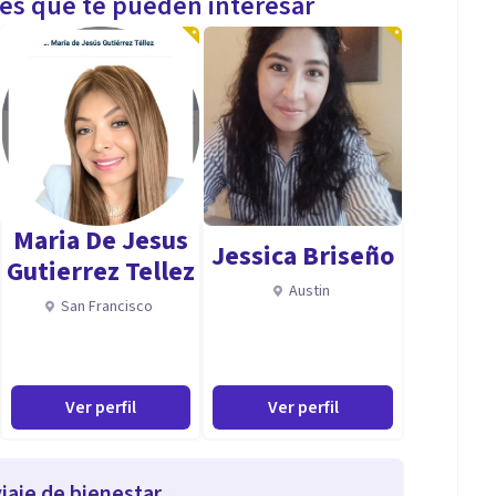
les que te pueden interesar
Maria De Jesus
Jessica Briseño
Gutierrez Tellez
Austin
San Francisco
Ver perfil
Ver perfil
iaje de bienestar