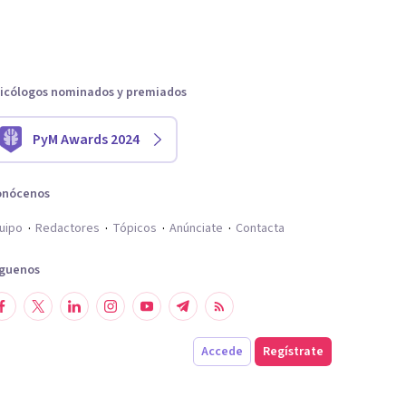
icólogos nominados y premiados
PyM Awards 2024
onócenos
uipo
Redactores
Tópicos
Anúnciate
Contacta
íguenos
Accede
Regístrate