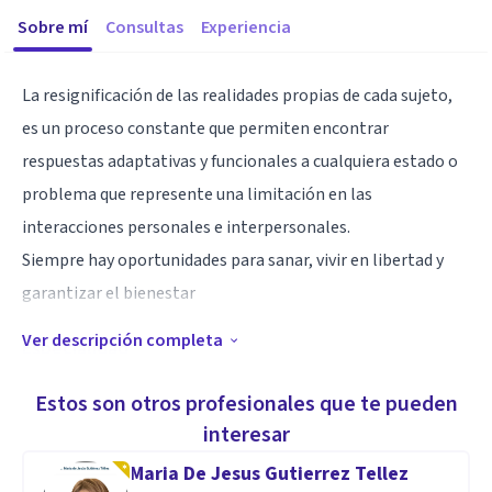
Sobre mí
Consultas
Experiencia
La resignificación de las realidades propias de cada sujeto,
es un proceso constante que permiten encontrar
respuestas adaptativas y funcionales a cualquiera estado o
problema que represente una limitación en las
interacciones personales e interpersonales.
Siempre hay oportunidades para sanar, vivir en libertad y
garantizar el bienestar
Ver descripción completa
Especialidad
Tengo competencia para el trabajo terapéutico; con
Estos son otros profesionales que te pueden
familias, parejas o consultas individuales.
interesar
Maria De Jesus Gutierrez Tellez
Habilidades clínicas para la atención de niños, niñas y