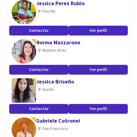
Jessica Perez Rubio
adultos, niños y adolescentes. También ha brindado
Florida
asesoría a parejas.
Contactar
Ver perfil
Aptitudes
Norma Mazzarone
Soy muy comprometido y apasionado con mi trabajo, me
Buenos Aires
gusta seguir aprendiendo y empleando mis conocimientos y
aprendizajes con mis pacientes.
Contactar
Ver perfil
Jessica Briseño
Austin
Contactar
Ver perfil
Gabriele Cotronei
San Francisco