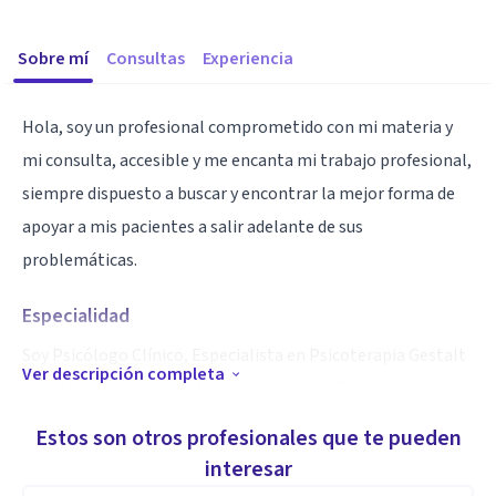
Sobre mí
Consultas
Experiencia
Hola, soy un profesional comprometido con mi materia y
mi consulta, accesible y me encanta mi trabajo profesional,
siempre dispuesto a buscar y encontrar la mejor forma de
apoyar a mis pacientes a salir adelante de sus
problemáticas.
Especialidad
Soy Psicólogo Clínico, Especialista en Psicoterapia Gestalt
Ver descripción completa
para Niños y Adolescentes, diplomado en Psicoterapia
Corporal Bioenergética, Diplomado en Adolescencia y
Estos son otros profesionales que te pueden
Maestrante en Psicología Clínica y de la Salud. mi
interesar
experiencia es de 20 años trabajando principalmente con