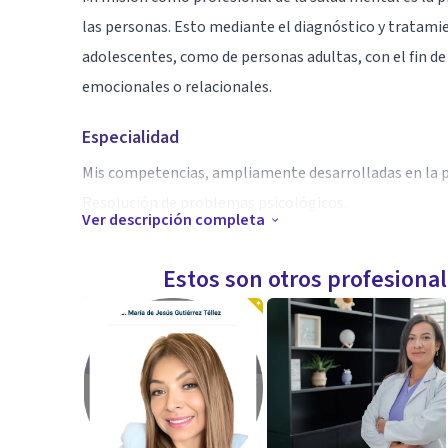
las personas. Esto mediante el diagnóstico y tratami
adolescentes, como de personas adultas, con el fin 
emocionales o relacionales.
Especialidad
Mis competencias, ampliamente desarrolladas en la pr
Resolución de problemas psicológicos.
Ver descripción completa
Análisis y explicación de los factores biológicos, cond
Diseño, planificación e intervención psicológica medi
Estos son otros profesiona
Aptitudes
He desarrollado aptitudes para el bienestar psicológ
promoción, evaluación, diagnóstico, rehabilitación e 