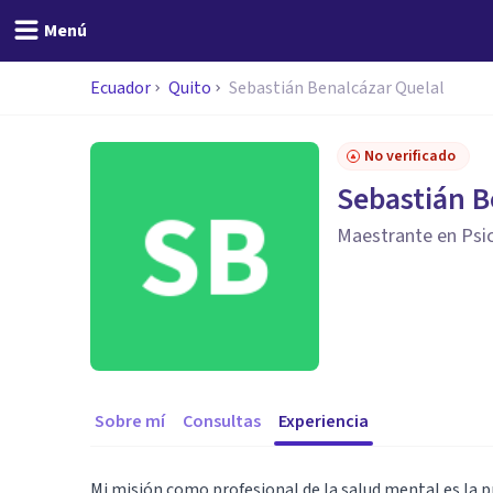
Menú
Ecuador
Quito
Sebastián Benalcázar Quelal
No verificado
Sebastián B
Maestrante en Psic
Sobre mí
Consultas
Experiencia
Mi misión como profesional de la salud mental es la p