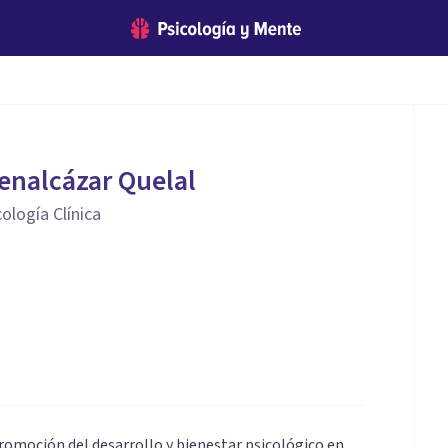
enalcázar Quelal
ología Clínica
romoción del desarrollo y bienestar psicológico en