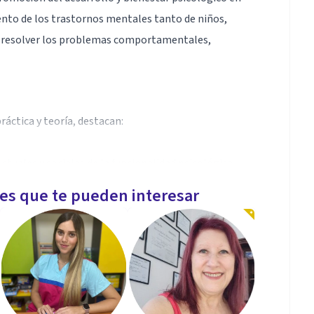
ento de los trastornos mentales tanto de niños,
de resolver los problemas comportamentales,
áctica y teoría, destacan:
uctuales y sociales de la funcionalidad psicológica.
ante los modelos de terapia de tercera generación.
les que te pueden interesar
ico basado en aptitudes como la prevención,
intervención en la salud mental.