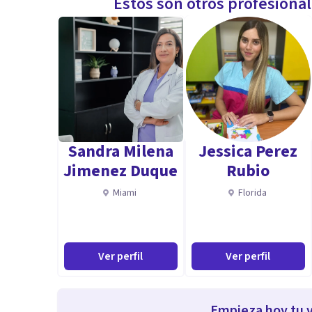
Estos son otros profesiona
Sandra Milena
Jessica Perez
Jimenez Duque
Rubio
Miami
Florida
Ver perfil
Ver perfil
Empieza hoy tu v