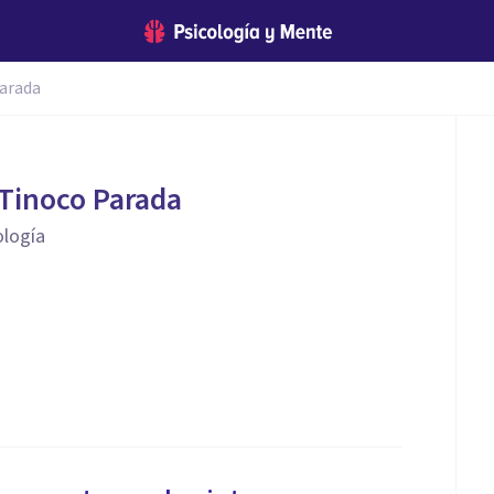
arada
Tinoco Parada
ología