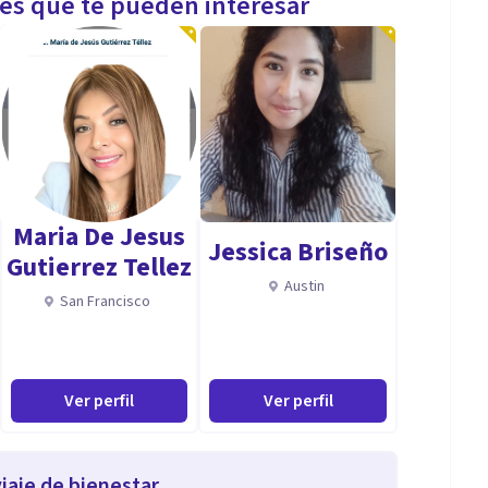
les que te pueden interesar
Maria De Jesus
Jessica Briseño
Gutierrez Tellez
Austin
San Francisco
Ver perfil
Ver perfil
iaje de bienestar