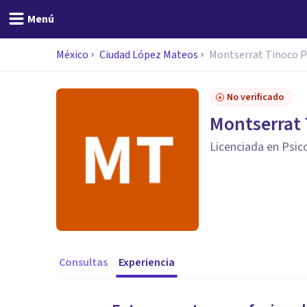
Menú
México
Ciudad López Mateos
Montserrat Tinoco P
No verificado
Montserrat 
Licenciada en Psic
Consultas
Experiencia