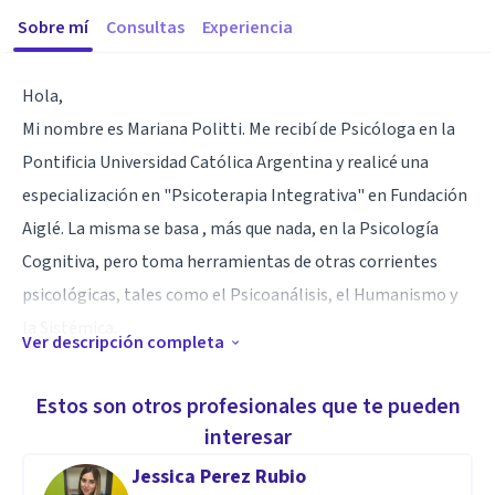
Sobre mí
Consultas
Experiencia
Hola,
Mi nombre es Mariana Politti. Me recibí de Psicóloga en la
Pontificia Universidad Católica Argentina y realicé una
especialización en "Psicoterapia Integrativa" en Fundación
Aiglé. La misma se basa , más que nada, en la Psicología
Cognitiva, pero toma herramientas de otras corrientes
psicológicas, tales como el Psicoanálisis, el Humanismo y
la Sistémica.
Ver descripción completa
También soy Diplomada en abordaje de "Consumo de
Sustancias" y trabajé en una Comunidad Terapéutica con
Estos son otros profesionales que te pueden
pacientes con adicciones.
interesar
Jessica Perez Rubio
¡Espero tu consulta! //