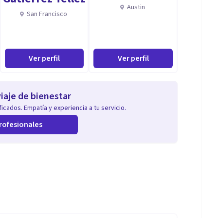
Austin
San Francisco
Ver perfil
Ver perfil
iaje de bienestar
icados. Empatía y experiencia a tu servicio.
rofesionales