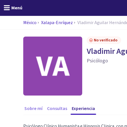
Menú
México
Xalapa-Enríquez
Vladimir Aguilar Hernánd
No verificado
Vladimir Ag
Psicólogo
Sobre mí
Consultas
Experiencia
Psicólogo Clínico Humanista e Hipnosis Clinica, con m