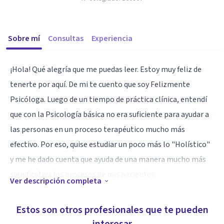
Sobre mí
Consultas
Experiencia
¡Hola! Qué alegría que me puedas leer. Estoy muy feliz de
tenerte por aquí. De mi te cuento que soy Felizmente
Psicóloga. Luego de un tiempo de práctica clínica, entendí
que con la Psicología básica no era suficiente para ayudar a
las personas en un proceso terapéutico mucho más
efectivo. Por eso, quise estudiar un poco más lo "Holístico"
y me he dado cuenta que ayuda de una manera mucho más
significativa los procesos de mis pacientes.
Ver descripción completa
Realicé una maestría en Psicología Clínica Conductual, Soy
Estos son otros profesionales que te pueden
Life Coach, realizo Mindfulness, PNL (Programación