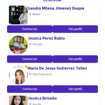
interesar
Neurolingüística) Hipnosis Clínica, Constelaciones
Sandra Milena Jimenez Duque
Familiares y Bioneuroemoción.
Miami
Me encantaría poder aportar desde mi experiencia y
Contactar
Ver perfil
conocimientos, en todo aquello que quieras resolver.
Jessica Perez Rubio
Especialidad
Florida
De profesión Psicóloga. Realicé una maestría en Psicología
Contactar
Ver perfil
Clínica Conductual, enfocado en las terapias de tercera
generación como el Mindfulness, la Terapia de Aceptación y
Maria De Jesus Gutierrez Tellez
Compromiso, y la Terapia Dialéctica Conductual.
San Francisco
Aptitudes
Contactar
Ver perfil
Me certifiqué como Life Coach, y Coach Corporativo. Soy
Jessica Briseño
Speaker,
Austin