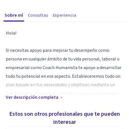
Sobre mí
Consultas
Experiencia
Hola!
Si necesitas apoyo para mejorar tu desempeño como
persona en cualquier ámbito de tu vida personal, laboral o
empresarial como Coach Humanista te apoyo a desarrollar
todo tu potencial en ese aspecto. Estableceremos todo un
plan basado en tus necesidades y objetivos mediante un
proceso ético, respetuoso y de alto compromiso para que
Ver descripción completa
logres el cambio que necesitas en tu vida y así llegar a esa
situación deseada establecida al inicio del proceso. GRATIS
Estos son otros profesionales que te pueden
NUESTRA PRIMER SESIÓN SIN COMPROMISO ALGUNO
interesar
(VIRTUAL EN CUALQUIER PARTE O PRESENCIAL AL SUR DE