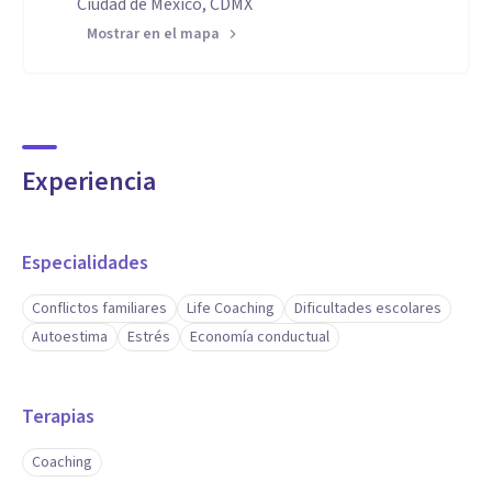
Ciudad de México, CDMX
Compromiso con mi cliente al brindarle total atención y
Mostrar en el mapa
profesionalismo en todo momento.
Comunicación efectiva con escucha activa y técnicas para
que tomes conciencia de tu situación actual.
Facilitador de aprendizaje y conciencia promoviendo tu
Experiencia
autonomía en el proceso
Especialidades
Conflictos familiares
Life Coaching
Dificultades escolares
Autoestima
Estrés
Economía conductual
Terapias
Coaching